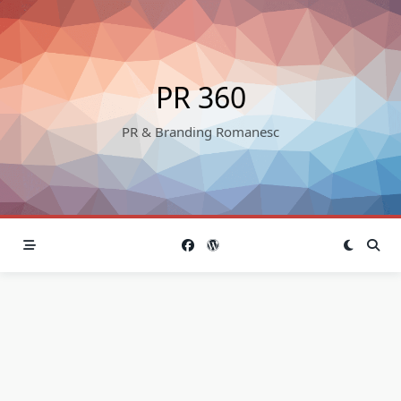
Skip
to
content
PR 360
PR & Branding Romanesc