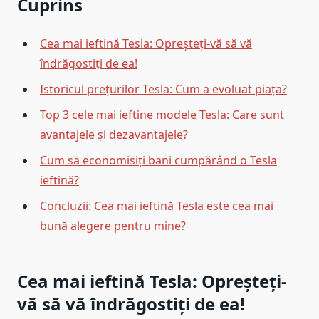
Cuprins
Cea mai ieftină Tesla: Opreșteți-vă să vă
îndrăgostiți de ea!
Istoricul prețurilor Tesla: Cum a evoluat piața?
Top 3 cele mai ieftine modele Tesla: Care sunt
avantajele și dezavantajele?
Cum să economisiți bani cumpărând o Tesla
ieftină?
Concluzii: Cea mai ieftină Tesla este cea mai
bună alegere pentru mine?
Cea mai ieftină Tesla: Opreșteți-
vă să vă îndrăgostiți de ea!