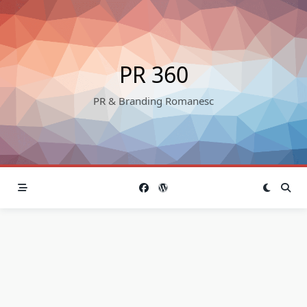
Skip
to
content
PR 360
PR & Branding Romanesc