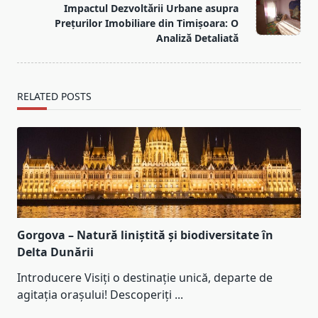
reader-
Impactul Dezvoltării Urbane asupra
text">Page</span>
Prețurilor Imobiliare din Timișoara: O
Analiză Detaliată
RELATED POSTS
Gorgova – Natură liniștită și biodiversitate în
Delta Dunării
Introducere Visiți o destinație unică, departe de
agitația orașului! Descoperiți
...