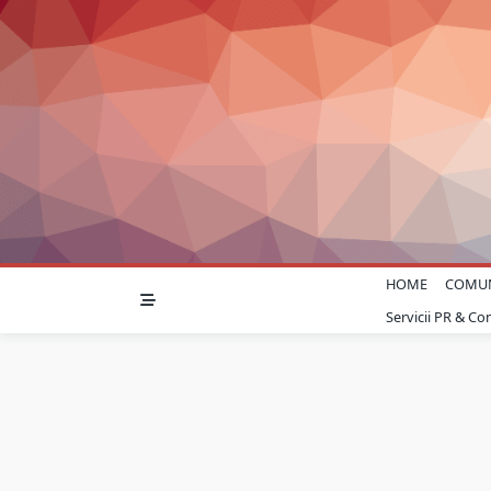
Skip
to
content
HOME
COMU
Servicii PR & C