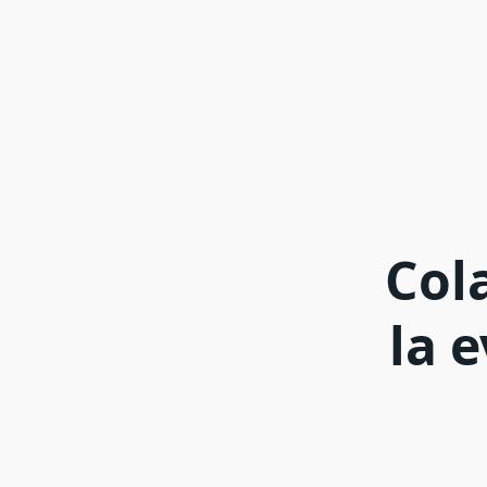
Col
la 