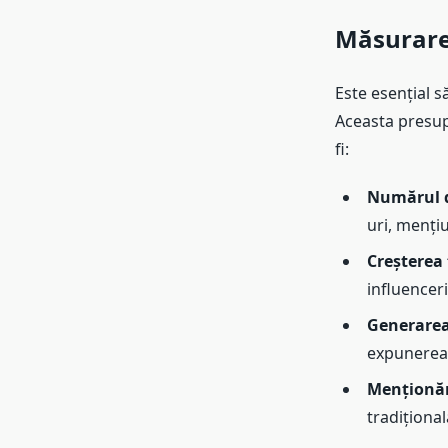
Măsurare
Este esențial 
Aceasta presup
fi:
Numărul de
uri, mențiu
Creșterea 
influenceri
Generarea 
expunerea 
Menționăr
tradițional