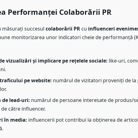
a Performanței Colaborării PR
să măsurați succesul
colaborării PR
cu
influenceri evenime
une monitorizarea unor indicatori cheie de performanță (KP
 vizualizări și implicare pe rețelele sociale:
like-uri, com
ni.
traficului pe website:
numărul de vizitatori proveniți de la 
lor.
de lead-uri:
numărul de persoane interesate de produs/se
de către influencer.
i în media:
influencerii pot contribui la obținerea de artico
ă.