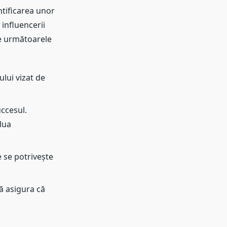
ntificarea unor
 influencerii
ie următoarele
lui vizat de
ccesul.
alua
e se potrivește
vă asigura că