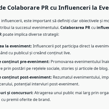
 de Colaborare PR cu Influenceri la E
 influencerii, este important să definiți clar obiectivele și m
tribui la succesul evenimentului.
Colaborarea PR
cu
influe
R
poate implica diverse strategii:
rea la eveniment:
Influencerii pot participa direct la evenim
ând cu publicul și creând conținut live.
e conținut pre-eveniment:
Promovarea evenimentului înai
 prin postări pe rețelele sociale, stories și articole de blog.
e conținut post-eveniment:
Rezumatul evenimentului, impres
cerului, potențial interviuri post-eveniment.
ri și concursuri:
Atragerea unui public mai larg prin orga
 cu premii oferite de brand.