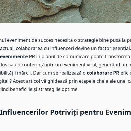
ui eveniment de succes necesită o strategie bine pusă la pun
l actual, colaborarea cu influenceri devine un factor esențial
r evenimente PR
în planul de comunicare poate transforma
dus sau o conferință într-un eveniment viral, generând un 
ibilității mărcii. Dar cum se realizează o
colaborare PR
efici
tali? Acest articol vă ghidează prin etapele cheie ale unei 
ind beneficiile și strategiile optime.
Influencerilor Potriviți pentru Eveni