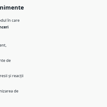
venimente
odul în care
nceri
ent,
nte de
ii și reacții
nizarea de