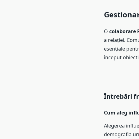
Gestionar
O
colaborare 
a relației. Com
esențiale pent
început obiecti
Întrebări f
Cum aleg infl
Alegerea influe
demografia urmă