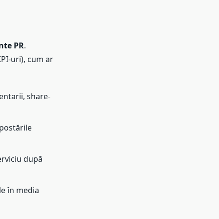
nte PR
.
I-uri), cum ar
entarii, share-
postările
rviciu după
le în media