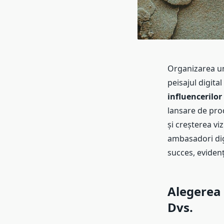
Organizarea un
peisajul digita
influencerilo
lansare de pro
și creșterea viz
ambasadori digi
succes, evidenți
Alegerea 
Dvs.