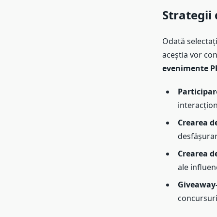
Strategii
Odată selectați
aceștia vor con
evenimente P
Participa
interacțion
Crearea d
desfășurare
Crearea d
ale influen
Giveaway-u
concursuri