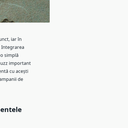
ct, iar în
. Integrarea
 o simplă
buzz important
entă cu acești
campanii de
mentele