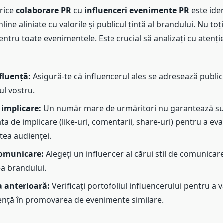
orice
colaborare PR
cu
influenceri evenimente PR
este ide
line aliniate cu valorile și publicul țintă al brandului. Nu toți
pentru toate evenimentele. Este crucial să analizați cu atenț
fluență:
Asigură-te că influencerul ales se adresează publicu
l vostru.
 implicare:
Un număr mare de urmăritori nu garantează su
ata de implicare (like-uri, comentarii, share-uri) pentru a ev
tea audienței.
comunicare:
Alegeți un influencer al cărui stil de comunicar
a brandului.
a anterioară:
Verificați portofoliul influencerului pentru a 
ență în promovarea de evenimente similare.