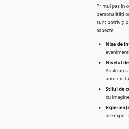
Primul pas în 
personalități on
sunt potriviți 
aspecte:
Nisa de in
evenimentu
Nivelul de
Analizați r
autenticita
Stilul de 
cu imagine
Experienț
are experi