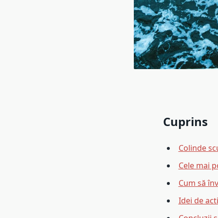
Cuprins
Colinde sc
Cele mai p
Cum să înve
Idei de act