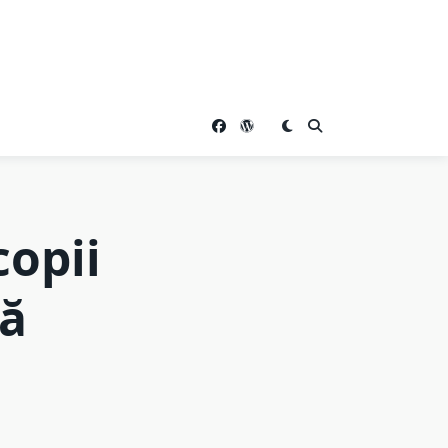
copii
să