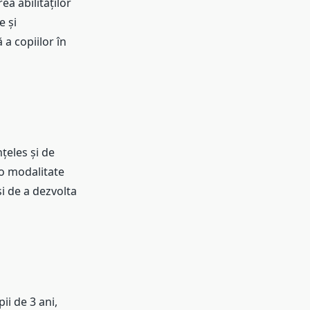
ea abilităților
e și
 a copiilor în
țeles și de
 o modalitate
și de a dezvolta
ii de 3 ani,