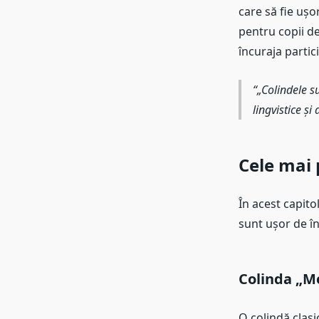
care să fie ușo
pentru copii de
încuraja partici
„Colindele s
lingvistice și 
Cele mai 
În acest capito
sunt ușor de î
Colinda „M
O colindă clasi