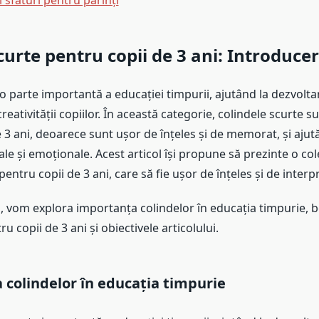
i sfaturi pentru părinți
curte pentru copii de 3 ani: Introduce
o parte importantă a educației timpurii, ajutând la dezvoltar
 creativității copiilor. În această categorie, colindele scurte s
 3 ani, deoarece sunt ușor de înțeles și de memorat, și ajut
iale și emoționale. Acest articol își propune să prezinte o col
pentru copii de 3 ani, care să fie ușor de înțeles și de interpr
l, vom explora importanța colindelor în educația timpurie, be
u copii de 3 ani și obiectivele articolului.
colindelor în educația timpurie