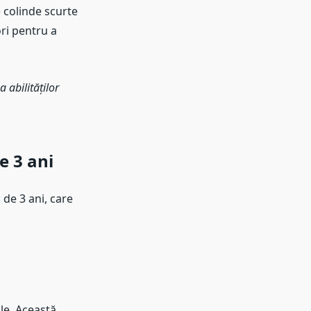
e colinde scurte
ori pentru a
 abilităților
e 3 ani
 de 3 ani, care
le. Această