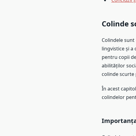
Concluzii ș
Colinde s
Colindele sunt 
lingvistice și a
pentru copii de
abilităților soc
colinde scurte 
În acest capito
colindelor pentr
Importanța 