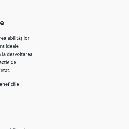
re
ea abilităților
unt ideale
ă la dezvoltarea
ecție de
etat.
neficiile