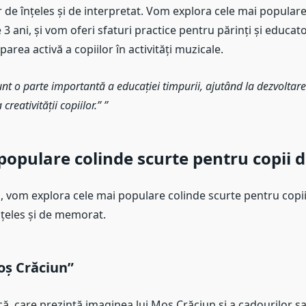
r de înțeles și de interpretat. Vom explora cele mai popular
 3 ani, și vom oferi sfaturi practice pentru părinți și educat
parea activă a copiilor în activități muzicale.
unt o parte importantă a educației timpurii, ajutând la dezvoltarea
a creativității copiilor.”
populare colinde scurte pentru copii d
l, vom explora cele mai populare colinde scurte pentru copii
nțeles și de memorat.
oș Crăciun”
că, care prezintă imaginea lui Moș Crăciun și a cadourilor sa