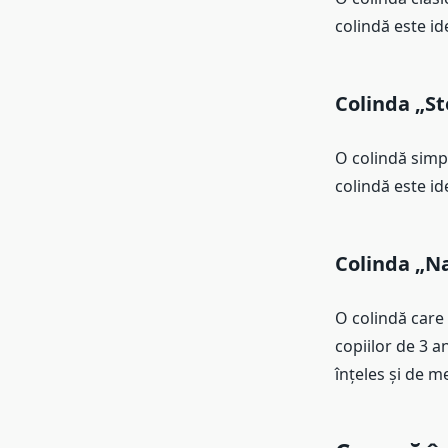
colindă este id
Colinda „St
O colindă simpl
colindă este id
Colinda „N
O colindă care
copiilor de 3 a
înțeles și de 