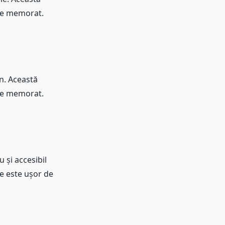
 de memorat.
un. Această
 de memorat.
 și accesibil
ce este ușor de