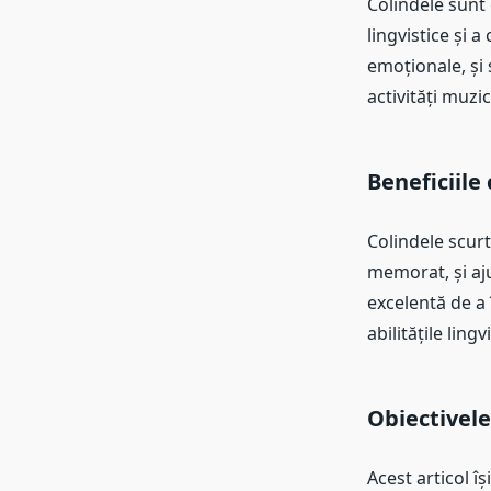
Colindele sunt 
lingvistice și a 
emoționale, și 
activități muzic
Beneficiile 
Colindele scurt
memorat, și aju
excelentă de a î
abilitățile lingv
Obiectivele
Acest articol î