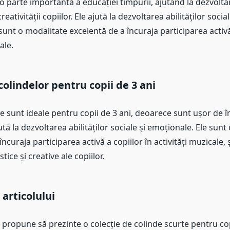
o parte importantă a educației timpurii, ajutând la dezvoltar
creativității copiilor. Ele ajută la dezvoltarea abilităților social
sunt o modalitate excelentă de a încuraja participarea activă
ale.
colindelor pentru copii de 3 ani
e sunt ideale pentru copii de 3 ani, deoarece sunt ușor de în
tă la dezvoltarea abilităților sociale și emoționale. Ele sunt
ncuraja participarea activă a copiilor în activități muzicale, 
istice și creative ale copiilor.
 articolului
și propune să prezinte o colecție de colinde scurte pentru cop