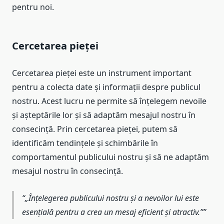
pentru noi.
Cercetarea pieței
Cercetarea pieței este un instrument important
pentru a colecta date și informații despre publicul
nostru. Acest lucru ne permite să înțelegem nevoile
și așteptările lor și să adaptăm mesajul nostru în
consecință. Prin cercetarea pieței, putem să
identificăm tendințele și schimbările în
comportamentul publicului nostru și să ne adaptăm
mesajul nostru în consecință.
„Înțelegerea publicului nostru și a nevoilor lui este
esențială pentru a crea un mesaj eficient și atractiv.”