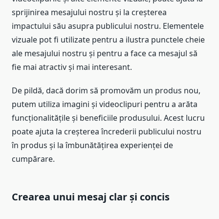
sprijinirea mesajului nostru și la creșterea
impactului său asupra publicului nostru. Elementele
vizuale pot fi utilizate pentru a ilustra punctele cheie
ale mesajului nostru și pentru a face ca mesajul să
fie mai atractiv și mai interesant.
De pildă, dacă dorim să promovăm un produs nou,
putem utiliza imagini și videoclipuri pentru a arăta
funcționalitățile și beneficiile produsului. Acest lucru
poate ajuta la creșterea încrederii publicului nostru
în produs și la îmbunătățirea experienței de
cumpărare.
Crearea unui mesaj clar și concis