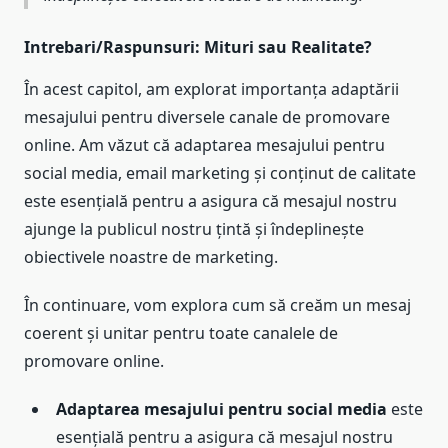
Intrebari/Raspunsuri: Mituri sau Realitate?
În acest capitol, am explorat importanța adaptării
mesajului pentru diversele canale de promovare
online. Am văzut că adaptarea mesajului pentru
social media, email marketing și conținut de calitate
este esențială pentru a asigura că mesajul nostru
ajunge la publicul nostru țintă și îndeplinește
obiectivele noastre de marketing.
În continuare, vom explora cum să creăm un mesaj
coerent și unitar pentru toate canalele de
promovare online.
Adaptarea mesajului pentru social media
este
esențială pentru a asigura că mesajul nostru