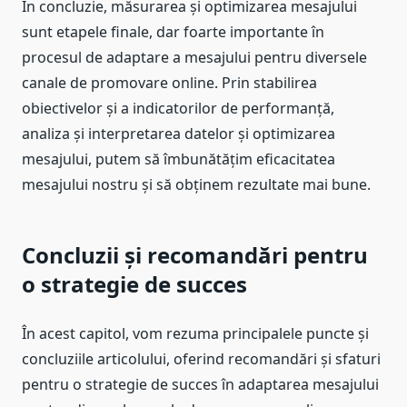
În concluzie, măsurarea și optimizarea mesajului
sunt etapele finale, dar foarte importante în
procesul de adaptare a mesajului pentru diversele
canale de promovare online. Prin stabilirea
obiectivelor și a indicatorilor de performanță,
analiza și interpretarea datelor și optimizarea
mesajului, putem să îmbunătățim eficacitatea
mesajului nostru și să obținem rezultate mai bune.
Concluzii și recomandări pentru
o strategie de succes
În acest capitol, vom rezuma principalele puncte și
concluziile articolului, oferind recomandări și sfaturi
pentru o strategie de succes în adaptarea mesajului