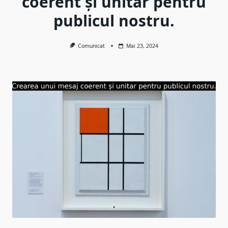
coerent și unitar pentru
publicul nostru.
Comunicat
Mai 23, 2024