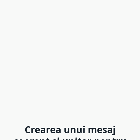
Crearea unui mesaj