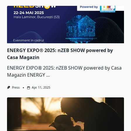
ENERGY EXPO® 2025: nZEB SHOW powered by
Casa Magazin
ENERGY EXPO® 2025: nZEB SHOW powered by Casa
Magazin ENERGY
...
Press
Apr. 11, 2025