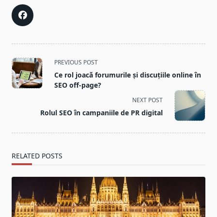
<span
PREVIOUS POST
class="nav-
Ce rol joacă forumurile și discuțiile online în
subtitle
SEO off-page?
screen-
NEXT POST
reader-
Rolul SEO în campaniile de PR digital
text">Page</span>
RELATED POSTS