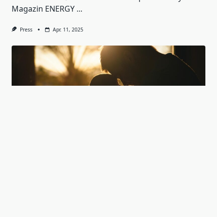
Magazin ENERGY
...
Press
Apr. 11, 2025
Bebeluși Fericiți: Hainuțe & Cadouri
Ați devenit părinți? Felicitări! Pregătirea pentru
sosirea unui bebeluș este
...
Press
Mart. 18, 2025
HOME
COMUNICAT
CULTURA
AFACERI