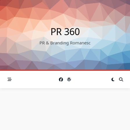
Skip
to
content
PR 360
PR & Branding Romanesc