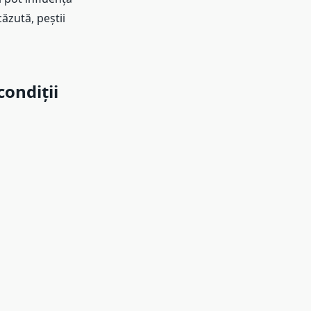
ăzută, peștii
ondiții