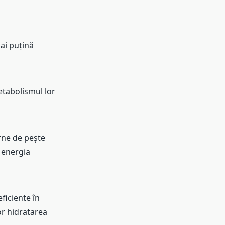
mai puțină
etabolismul lor
arne de pește
r energia
ficiente în
or hidratarea