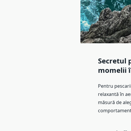
Secretul 
momelii î
Pentru pescarii
relaxantă în ae
măsură de aleg
comportamentul