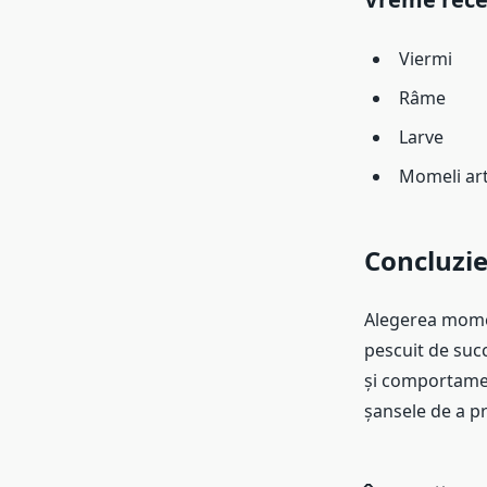
Viermi
Râme
Larve
Momeli arti
Concluzi
Alegerea momeli
pescuit de succ
și comportamen
șansele de a p