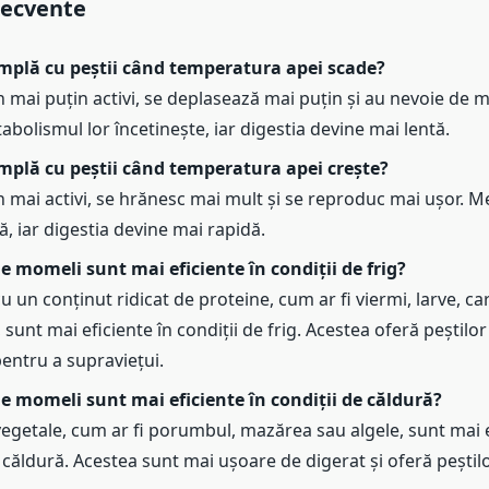
recvente
âmplă cu peștii când temperatura apei scade?
n mai puțin activi, se deplasează mai puțin și au nevoie de 
bolismul lor încetinește, iar digestia devine mai lentă.
mplă cu peștii când temperatura apei crește?
in mai activi, se hrănesc mai mult și se reproduc mai ușor. M
, iar digestia devine mai rapidă.
de momeli sunt mai eficiente în condiții de frig?
 un conținut ridicat de proteine, cum ar fi viermi, larve, c
 sunt mai eficiente în condiții de frig. Acestea oferă peștilo
entru a supraviețui.
de momeli sunt mai eficiente în condiții de căldură?
egetale, cum ar fi porumbul, mazărea sau algele, sunt mai e
e căldură. Acestea sunt mai ușoare de digerat și oferă peștil