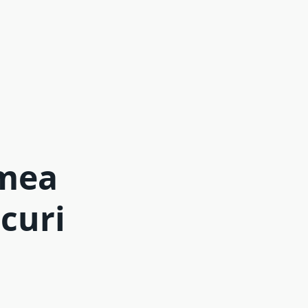
emea
curi