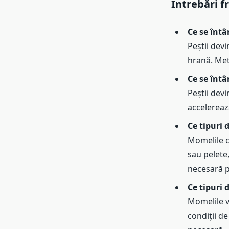
Întrebări f
Ce se înt
Peștii devi
hrană. Meta
Ce se întâ
Peștii dev
accelerează
Ce tipuri 
Momelile cu
sau pelete,
necesară p
Ce tipuri 
Momelile v
condiții d