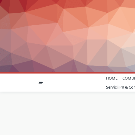
Skip
to
content
HOME
COMU
Servicii PR & C