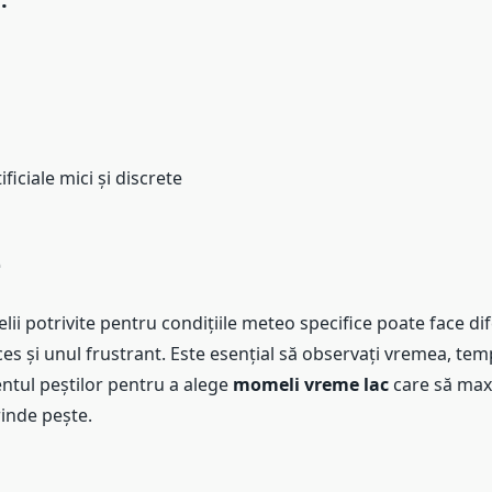
ficiale mici și discrete
e
i potrivite pentru condițiile meteo specifice poate face di
es și unul frustrant. Este esențial să observați vremea, te
tul peștilor pentru a alege
momeli vreme lac
care să max
rinde pește.