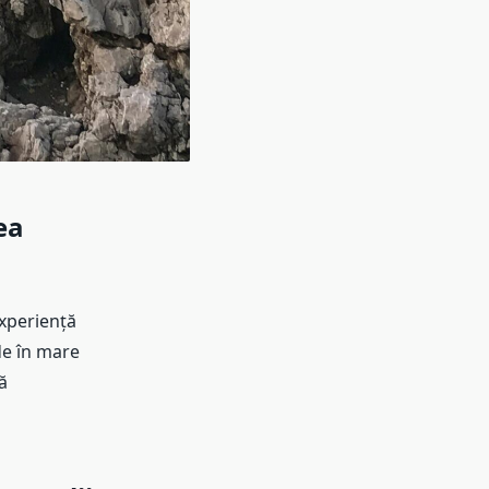
ea
experiență
e în mare
ă