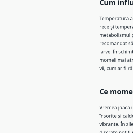
Cum infl
Temperatura ap
rece și tempera
metabolismul peș
recomandat să f
larve. În schimb
momeli mai atră
vii, cum ar fi r
Ce momeli
Vremea joacă u
însorite și cal
vibrante. În zil
discrete pot fi