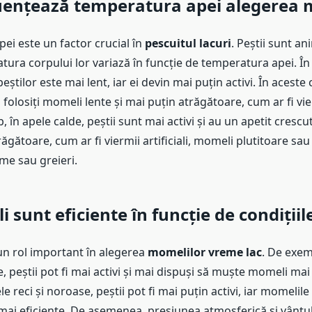
uențează temperatura apei alegerea 
ei este un factor crucial în
pescuitul lacuri
. Peștii sunt a
tura corpului lor variază în funcție de temperatura apei. În 
tilor este mai lent, iar ei devin mai puțin activi. În aceste c
olosiți momeli lente și mai puțin atrăgătoare, cum ar fi vi
, în apele calde, peștii sunt mai activi și au un apetit crescut
gătoare, cum ar fi viermii artificiali, momeli plutitoare sa
âme sau greieri.
 sunt eficiente în funcție de condiții
n rol important în alegerea
momelilor vreme lac
. De exemp
de, peștii pot fi mai activi și mai dispuși să muște momeli mai
ele reci și noroase, peștii pot fi mai puțin activi, iar momelile
 mai eficiente. De asemenea, presiunea atmosferică și vântul