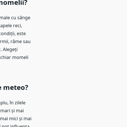
momelii?
nimale cu sânge
apele reci,
ondiții, este
ermii, râme sau
. Alegeți
u chiar momeli
le meteo?
lu, în zilele
 mari și mai
 mai mici și mai
 pot influența