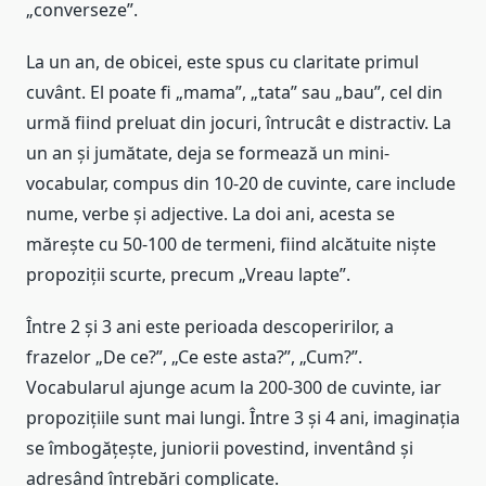
„converseze”.
La un an, de obicei, este spus cu claritate primul
cuvânt. El poate fi „mama”, „tata” sau „bau”, cel din
urmă fiind preluat din jocuri, întrucât e distractiv. La
un an și jumătate, deja se formează un mini-
vocabular, compus din 10-20 de cuvinte, care include
nume, verbe și adjective. La doi ani, acesta se
mărește cu 50-100 de termeni, fiind alcătuite niște
propoziții scurte, precum „Vreau lapte”.
Între 2 și 3 ani este perioada descoperirilor, a
frazelor „De ce?”, „Ce este asta?”, „Cum?”.
Vocabularul ajunge acum la 200-300 de cuvinte, iar
propozițiile sunt mai lungi. Între 3 și 4 ani, imaginația
se îmbogățește, juniorii povestind, inventând și
adresând întrebări complicate.