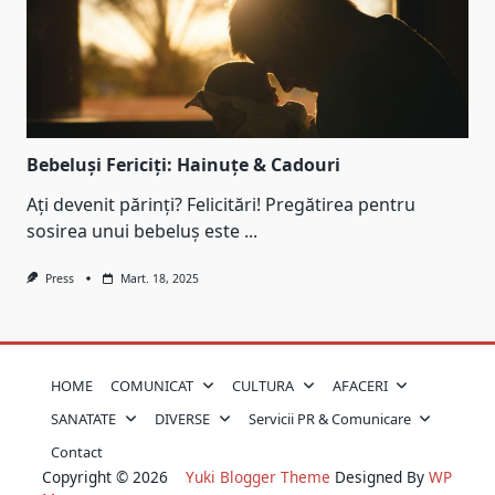
Bebeluși Fericiți: Hainuțe & Cadouri
Ați devenit părinți? Felicitări! Pregătirea pentru
sosirea unui bebeluș este
...
Press
Mart. 18, 2025
HOME
COMUNICAT
CULTURA
AFACERI
SANATATE
DIVERSE
Servicii PR & Comunicare
Contact
Copyright © 2026
Yuki Blogger Theme
Designed By
WP