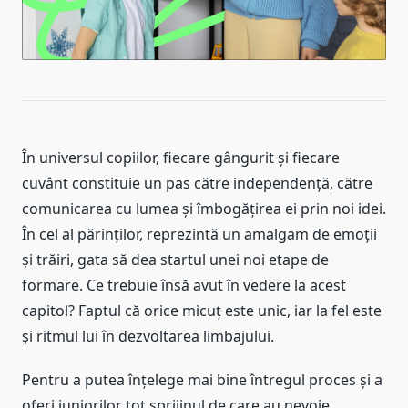
În universul copiilor, fiecare gângurit și fiecare
cuvânt constituie un pas către independență, către
comunicarea cu lumea și îmbogățirea ei prin noi idei.
În cel al părinților, reprezintă un amalgam de emoții
și trăiri, gata să dea startul unei noi etape de
formare. Ce trebuie însă avut în vedere la acest
capitol? Faptul că orice micuț este unic, iar la fel este
și ritmul lui în dezvoltarea limbajului.
Pentru a putea înțelege mai bine întregul proces și a
oferi juniorilor tot sprijinul de care au nevoie,