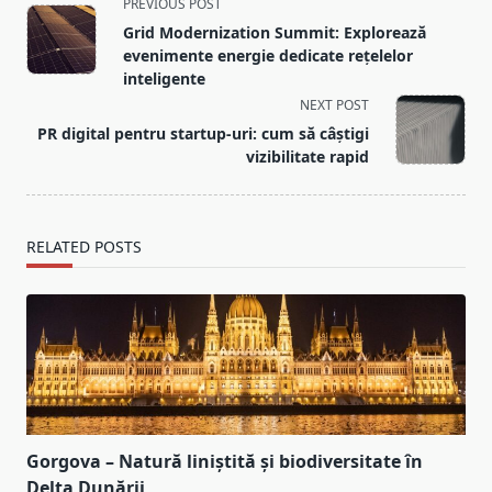
<span
PREVIOUS POST
class="nav-
Grid Modernization Summit: Explorează
subtitle
evenimente energie dedicate rețelelor
screen-
inteligente
reader-
NEXT POST
text">Page</span>
PR digital pentru startup-uri: cum să câștigi
vizibilitate rapid
RELATED POSTS
Gorgova – Natură liniștită și biodiversitate în
Delta Dunării