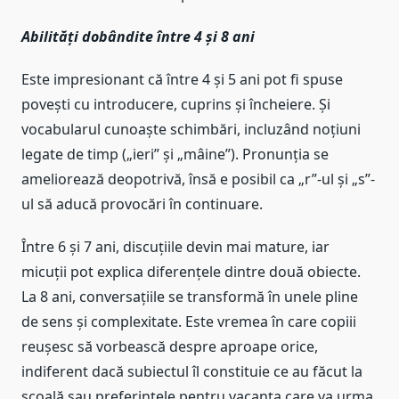
Abilități dobândite între 4 și 8 ani
Este impresionant că între 4 și 5 ani pot fi spuse
povești cu introducere, cuprins și încheiere. Și
vocabularul cunoaște schimbări, incluzând noțiuni
legate de timp („ieri” și „mâine”). Pronunția se
ameliorează deopotrivă, însă e posibil ca „r”-ul și „s”-
ul să aducă provocări în continuare.
Între 6 și 7 ani, discuțiile devin mai mature, iar
micuții pot explica diferențele dintre două obiecte.
La 8 ani, conversațiile se transformă în unele pline
de sens și complexitate. Este vremea în care copiii
reușesc să vorbească despre aproape orice,
indiferent dacă subiectul îl constituie ce au făcut la
școală sau preferințele pentru vacanța care va urma.