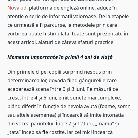
Novakid
, platforma de engleză online, aduce în
atenție o serie de informații valoroase. De la etapele
ce urmează a fi parcurse, la metodele prin care
vorbirea poate fi stimulată, toate sunt prezentate în
acest articol, alături de câteva sfaturi practice.
Momente importante în primii 4 ani de viață
Din primele clipe, copiii surprind nespus prin
determinarea lor, dovadă fiind gângurelile care
acaparează scena între 0 și 3 luni. Pe măsură ce
cresc, între 4 și 6 luni, emit sunete mai complexe,
plâng diferit în funcție de nevoia avută (foame, somn
sau altele asemenea) și încearcă să imite intonația
din vocea părintelui. Între 7 și 12 luni, „mama” și
„tata” încep să fie rostite, iar cei mici încearcă