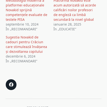
Metodologia modernă a
Platforma Novakid este
platformei educaționale
acum autorizată să acorde
Novakid sprijină
calificări noilor profesori
competențele evaluate de
de engleză ca limbă
testele PISA
secundară la nivel global
septembrie 10, 2024
ianuarie 28, 2025
În „RECOMANDARI”
În „EDUCATIE”
Sugestia Novakid de
cadouri pentru Crăciun
care stimulează învățarea
și dezvoltarea copilului
decembrie 6, 2024
În „RECOMANDARI”