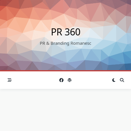
Skip
to
content
PR 360
PR & Branding Romanesc