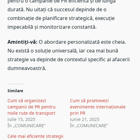
pentru o campanie de PR eficientă și de lungă
durată. Nu uitați că succesul depinde de o
combinație de planificare strategică, execuție
impecabilă și monitorizare constantă.
Amintiți-vă:
O abordare personalizată este cheia.
Nu există o soluție universală, iar cea mai bună
strategie va depinde de contextul specific al afacerii
dumneavoastră.
Similare
Cum să organizezi
Cum să promovezi
campanii de PR pentru
evenimente internaționale
noile rute de transport
prin PR
iulie 15, 2025
iunie 21, 2025
În „COMUNICARE”
În „COMUNICARE”
Cele mai eficiente strategii