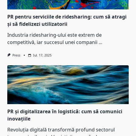
PR pentru serviciile de ridesharing: cum să atragi
și să fidelizezi utilizatorii
Industria ridesharing-ului este extrem de
competitivă, iar succesul unei companii
...
Press
Iul. 17, 2025
PR și digitalizarea în logistică: cum să comunici
inovațiile
Revoluția digitală transformă profund sectorul