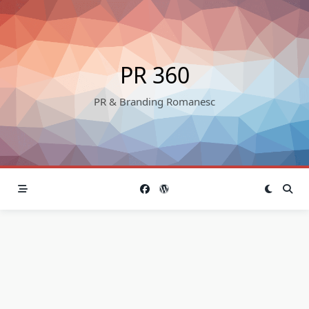
Skip
to
content
PR 360
PR & Branding Romanesc