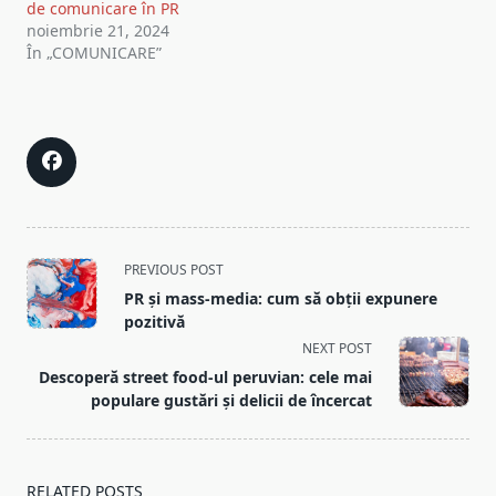
de comunicare în PR
noiembrie 21, 2024
În „COMUNICARE”
<span
PREVIOUS POST
class="nav-
PR și mass-media: cum să obții expunere
subtitle
pozitivă
screen-
NEXT POST
reader-
Descoperă street food-ul peruvian: cele mai
text">Page</span>
populare gustări și delicii de încercat
RELATED POSTS