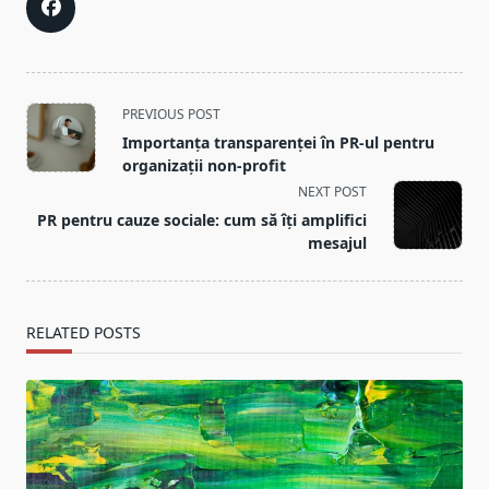
<span
PREVIOUS POST
class="nav-
Importanța transparenței în PR-ul pentru
subtitle
organizații non-profit
screen-
NEXT POST
reader-
PR pentru cauze sociale: cum să îți amplifici
text">Page</span>
mesajul
RELATED POSTS