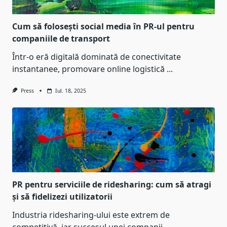
Cum să folosești social media în PR-ul pentru
companiile de transport
Într-o eră digitală dominată de conectivitate
instantanee, promovare online logistică
...
Press
Iul. 18, 2025
PR pentru serviciile de ridesharing: cum să atragi
și să fidelizezi utilizatorii
Industria ridesharing-ului este extrem de
competitivă, iar succesul unei companii
...