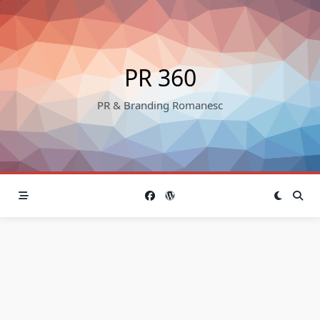
Skip
to
content
PR 360
PR & Branding Romanesc