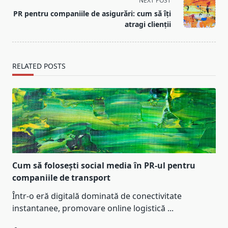
NEXT POST
screen-
PR pentru companiile de asigurări: cum să îți
reader-
atragi clienții
text">Page</span>
RELATED POSTS
Cum să folosești social media în PR-ul pentru
companiile de transport
Într-o eră digitală dominată de conectivitate
instantanee, promovare online logistică
...