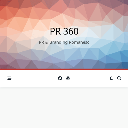
Skip
to
content
PR 360
PR & Branding Romanesc