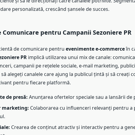
iente și să le direcționați către canalele potrivite. Segmen
dare personalizată, crescând șansele de succes.
de Comunicare pentru Campanii Sezoniere PR
icientă de comunicare pentru
evenimente e-commerce
în c
ezoniere PR
implică utilizarea unui mix de canale: comunica
uenceri, campanii pe rețelele sociale, e-mail marketing, public
să alegeți canalele care ajung la publicul țintă și să creați c
tivant pentru fiecare platformă.
e de presă:
Anunțarea ofertelor speciale sau a lansării de 
r marketing:
Colaborarea cu influenceri relevanți pentru 
ul.
iale:
Crearea de conținut atractiv și interactiv pentru a gen