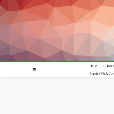
Skip
to
content
HOME
COMU
Servicii PR & C