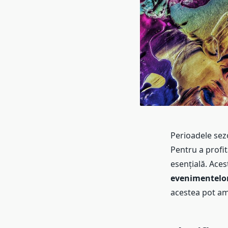
Perioadele sez
Pentru a profi
esențială. Ace
evenimentelo
acestea pot ampl