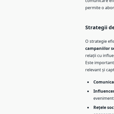
comunicare efic
permite o abor
Strategii 
O strategie ef
campaniilor s
relații cu infl
Este important 
relevant și cap
Comunicat
Influence
eveniment
Rețele soc