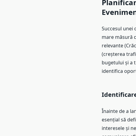
Planifica
Evenimen
Succesul unei 
mare măsură de
relevante (Crăci
(creșterea traf
bugetului și a 
identifica oport
Identificar
Înainte de a la
esențial să defi
interesele și n