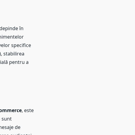
depinde în
enimentelor
velor specifice
, stabilirea
ială pentru a
commerce
, este
e sunt
 mesaje de