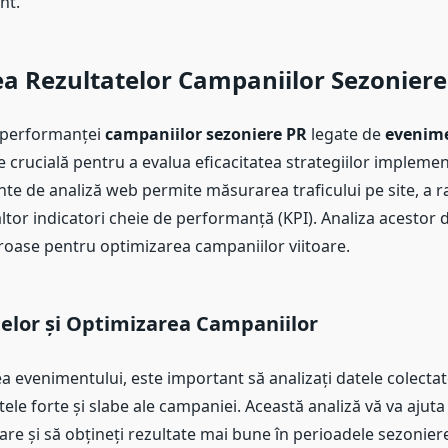
nt.
a Rezultatelor Campaniilor Sezoniere
 performanței
campaniilor sezoniere PR
legate de
evenime
 crucială pentru a evalua eficacitatea strategiilor implemen
te de analiză web permite măsurarea traficului pe site, a ra
altor indicatori cheie de performanță (KPI). Analiza acestor 
oroase pentru optimizarea campaniilor viitoare.
elor și Optimizarea Campaniilor
a evenimentului, este important să analizați datele colecta
tele forte și slabe ale campaniei. Această analiză vă va ajuta
toare și să obțineți rezultate mai bune în perioadele sezonie