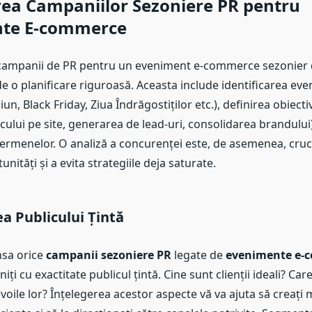
rea Campaniilor Sezoniere PR pentru
te E-commerce
campanii de PR pentru un eveniment e-commerce sezonier 
 o planificare riguroasă. Aceasta include identificarea ev
un, Black Friday, Ziua Îndrăgostiților etc.), definirea obiecti
icului pe site, generarea de lead-uri, consolidarea brandului)
termenelor. O analiză a concurenței este, de asemenea, cruc
unități și a evita strategiile deja saturate.
ea Publicului Țintă
nsa orice
campanii sezoniere PR
legate de
evenimente e-
niți cu exactitate publicul țintă. Cine sunt clienții ideali? Car
evoile lor? Înțelegerea acestor aspecte vă va ajuta să creați