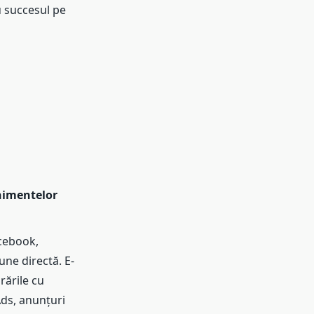
u succesul pe
nimentelor
acebook,
une directă. E-
rările cu
Ads, anunțuri