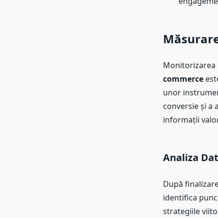
engageme
Măsurare
Monitorizarea
commerce
este
unor instrumen
conversie și a 
informații val
Analiza Dat
După finalizare
identifica punc
strategiile vii