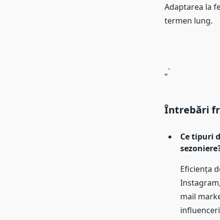
Adaptarea la fe
termen lung.
„`
Întrebări f
Ce tipuri
sezoniere
Eficiența d
Instagram, 
mail market
influencer