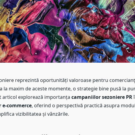
oniere reprezintă oportunități valoroase pentru comercianți
ta la maxim de aceste momente, o strategie bine pusă la pu
st articol explorează importanța
campaniilor sezoniere PR
î
r e-commerce
, oferind o perspectivă practică asupra modul
ifica vizibilitatea și vânzările.