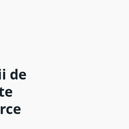
i de
te
rce