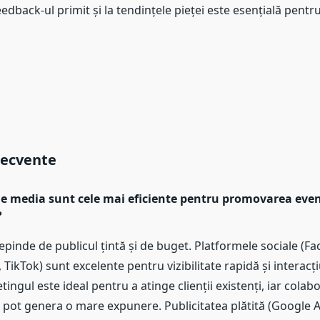
edback-ul primit și la tendințele pieței este esențială pentr
recvente
 de media sunt cele mai eficiente pentru promovarea eve
?
epinde de publicul țintă și de buget. Platformele sociale (F
TikTok) sunt excelente pentru vizibilitate rapidă și interacți
ingul este ideal pentru a atinge clienții existenți, iar colabo
i pot genera o mare expunere. Publicitatea plătită (Google 