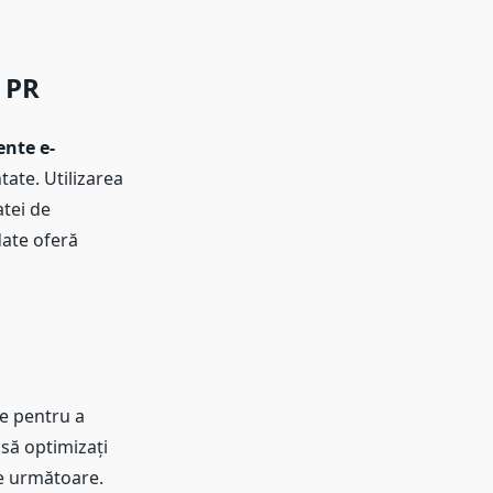
 PR
nte e-
tate. Utilizarea
tei de
date oferă
te pentru a
 să optimizați
re următoare.