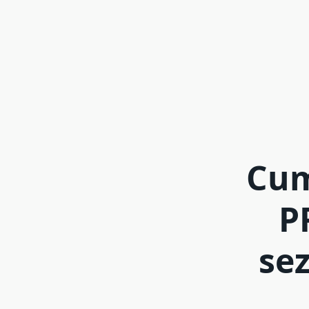
Cum
P
se