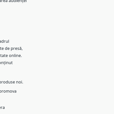
tarea audienței
adrul
te de presă,
itate online.
onținut
produse noi.
a promova
era