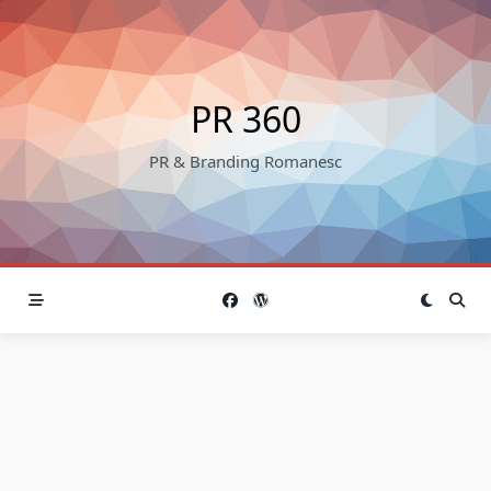
Skip
to
content
PR 360
PR & Branding Romanesc