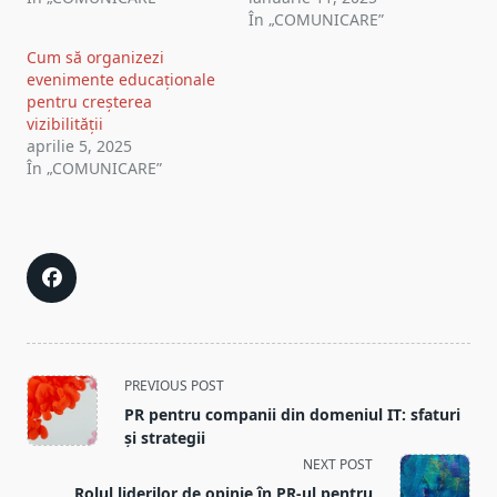
În „COMUNICARE”
Cum să organizezi
evenimente educaționale
pentru creșterea
vizibilității
aprilie 5, 2025
În „COMUNICARE”
<span
PREVIOUS POST
class="nav-
PR pentru companii din domeniul IT: sfaturi
subtitle
și strategii
screen-
NEXT POST
reader-
Rolul liderilor de opinie în PR-ul pentru