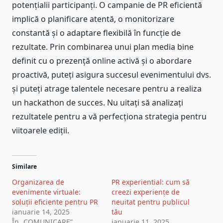
potențialii participanți. O campanie de PR eficientă
implică o planificare atentă, o monitorizare
constantă și o adaptare flexibilă în funcție de
rezultate. Prin combinarea unui plan media bine
definit cu o prezență online activă și o abordare
proactivă, puteți asigura succesul evenimentului dvs.
și puteți atrage talentele necesare pentru a realiza
un hackathon de succes. Nu uitați să analizați
rezultatele pentru a vă perfecționa strategia pentru
viitoarele ediții.
Similare
Organizarea de
PR experiential: cum să
evenimente virtuale:
creezi experiențe de
soluții eficiente pentru PR
neuitat pentru publicul
ianuarie 14, 2025
tău
În „COMUNICARE”
ianuarie 11, 2025