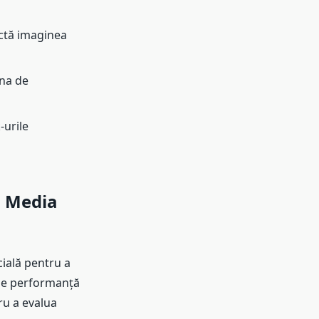
ectă imaginea
ona de
-urile
l Media
ială pentru a
e de performanță
tru a evalua