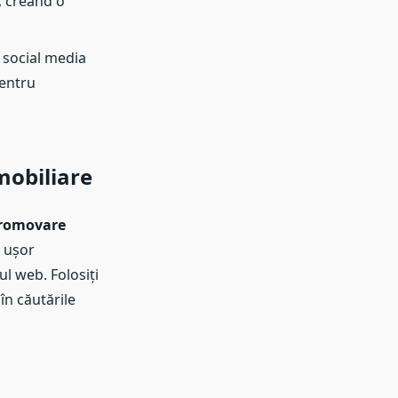
, creând o
e social media
pentru
mobiliare
romovare
i ușor
ul web. Folosiți
în căutările