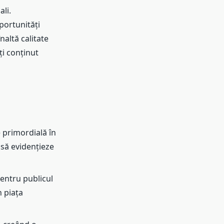
ali.
portunități
naltă calitate
ți conținut
e primordială în
e să evidențieze
pentru publicul
n piața