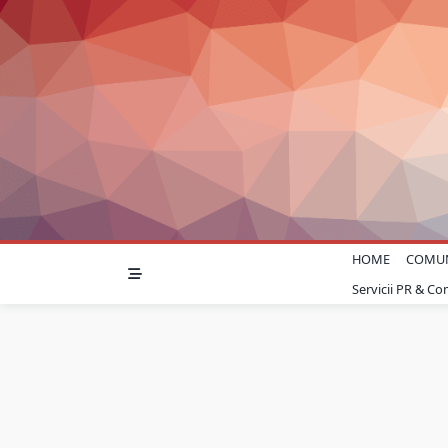
Skip
to
content
HOME
COMU
Servicii PR & C