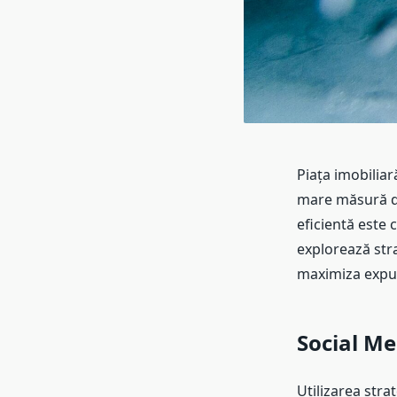
Piața imobiliar
mare măsură de 
eficientă este c
explorează stra
maximiza expun
Social Me
Utilizarea stra