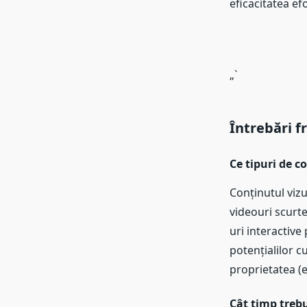
eficacitatea e
„`
Întrebări f
Ce tipuri de c
Conținutul vizua
videouri scurte
uri interactiv
potențialilor c
proprietatea (ex
Cât timp trebu