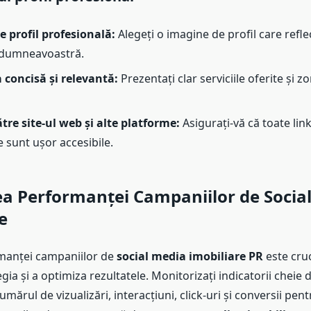
 profil profesională:
Alegeți o imagine de profil care refl
 dumneavoastră.
 concisă și relevantă:
Prezentați clar serviciile oferite și z
ătre site-ul web și alte platforme:
Asigurați-vă că toate link
 sunt ușor accesibile.
a Performanței Campaniilor de Socia
e
manței campaniilor de
social media imobiliare PR
este cruc
egia și a optimiza rezultatele. Monitorizați indicatorii chei
mărul de vizualizări, interacțiuni, click-uri și conversii pen