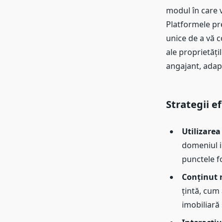
modul în care vă
Platformele pr
unice de a vă c
ale proprietăți
angajant, adapt
Strategii e
Utilizarea
domeniul im
punctele fo
Conținut r
țintă, cum 
imobiliară 