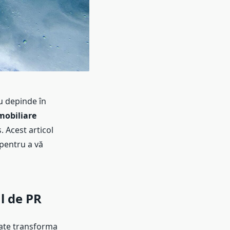
u depinde în
mobiliare
. Acest articol
 pentru a vă
l de PR
te transforma