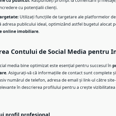
ne cu publicul:
Răspundeți prompt la comentarii și mesaje
încredere cu potențialii clienți.
argetate:
Utilizați funcțiile de targetare ale platformelor d
ă adresa publicului ideal, optimizând astfel bugetul alocat 
 online imobiliare
.
ea Contului de Social Media pentru I
cial media bine optimizat este esențial pentru succesul în
p
are
. Asigurați-vă că informațiile de contact sunt complete ș
usiv numărul de telefon, adresa de email și link-ul către site-
elevante în descrierea profilului pentru a crește vizibilitatea 
i profil profesional