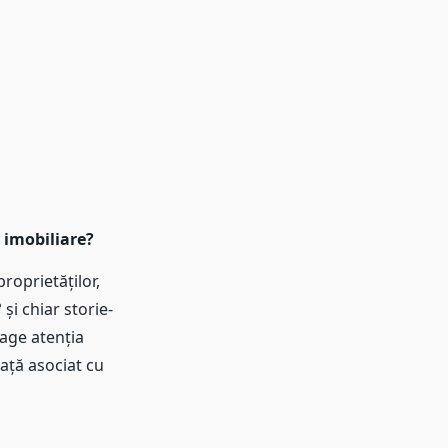
 imobiliare?
proprietăților,
și chiar storie-
rage atenția
iață asociat cu