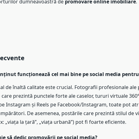
forturilor dumneavoastră de
promovare online imobiliare
.
recvente
onținut funcționează cel mai bine pe social media pentru
l de înaltă calitate este crucial. Fotografii profesionale ale 
 care prezintă punctele forte ale caselor, tururi virtuale 360° 
e pe Instagram și Reels pe Facebook/Instagram, toate pot at
umpărători. De asemenea, postările care prezintă stilul de v
: „viața la țară”, „viața urbană”) pot fi foarte eficiente.
ie să dedic promovării pe social media?