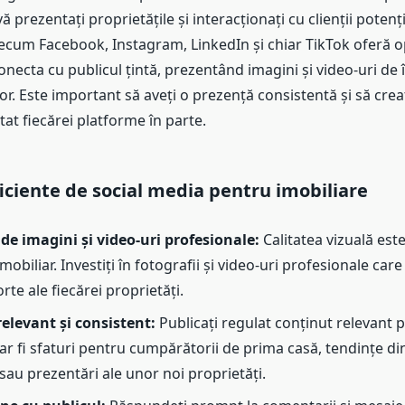
 prezentați proprietățile și interacționați cu clienții potenți
ecum Facebook, Instagram, LinkedIn și chiar TikTok oferă o
onecta cu publicul țintă, prezentând imagini și video-uri de î
lor. Este important să aveți o prezență consistentă și să crea
at fiecărei platforme în parte.
ficiente de social media pentru imobiliare
 de imagini și video-uri profesionale:
Calitatea vizuală est
obiliar. Investiți în fotografii și video-uri profesionale car
rte ale fiecărei proprietăți.
elevant și consistent:
Publicați regulat conținut relevant 
ar fi sfaturi pentru cumpărătorii de prima casă, tendințe di
sau prezentări ale unor noi proprietăți.