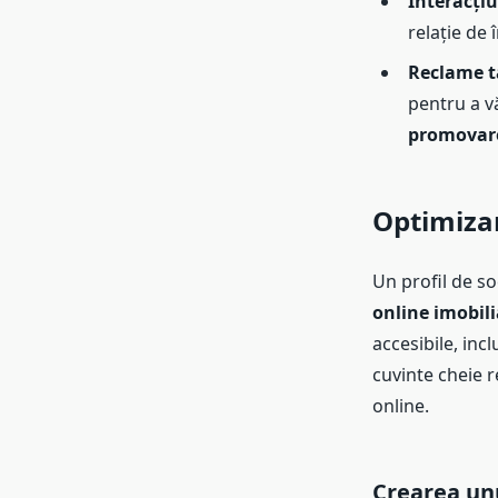
Interacțiu
relație de 
Reclame t
pentru a v
promovare
Optimizar
Un profil de so
online imobili
accesibile, incl
cuvinte cheie r
online.
Crearea unu