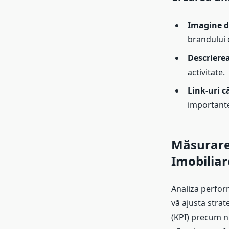
Imagine de
brandului
Descrierea
activitate.
Link-uri c
importante
Măsurare
Imobiliar
Analiza perfor
vă ajusta strat
(KPI) precum nu