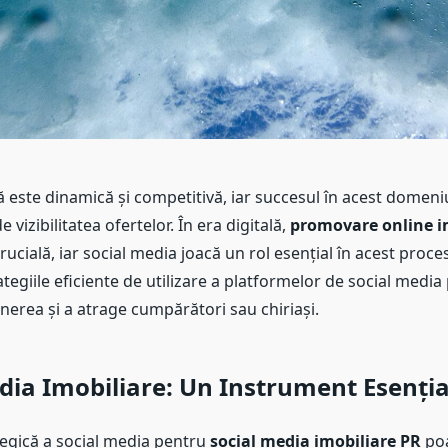
ă este dinamică și competitivă, iar succesul în acest domeni
vizibilitatea ofertelor. În era digitală,
promovare online i
rucială, iar social media joacă un rol esențial în acest proces
tegiile eficiente de utilizare a platformelor de social media
erea și a atrage cumpărători sau chiriași.
dia Imobiliare: Un Instrument Esenția
tegică a social media pentru
social media imobiliare PR
poa