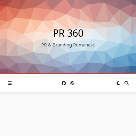
Skip
to
content
PR 360
PR & Branding Romanesc