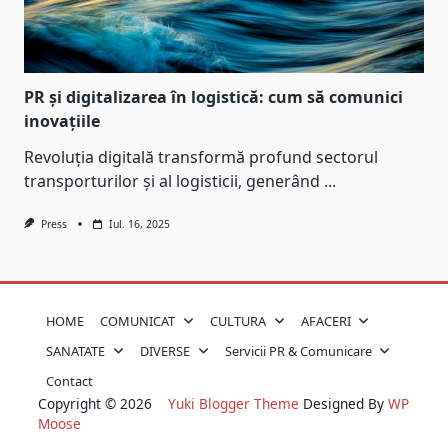
PR și digitalizarea în logistică: cum să comunici
inovațiile
Revoluția digitală transformă profund sectorul
transporturilor și al logisticii, generând
...
Press
Iul. 16, 2025
HOME
COMUNICAT
CULTURA
AFACERI
SANATATE
DIVERSE
Servicii PR & Comunicare
Contact
Copyright © 2026
Yuki Blogger Theme
Designed By
WP
Moose