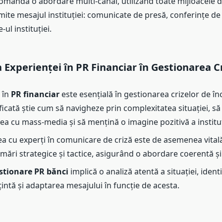
comandă o abordare multi-canal, utilizând toate mijloacele d
ite mesajul instituției: comunicate de presă, conferințe de 
-ul instituției.
Experienței în PR Financiar în Gestionarea Cr
 în
PR financiar
este esențială în gestionarea crizelor de în
ficată știe cum să navigheze prin complexitatea situației, s
a cu mass-media și să mențină o imagine pozitivă a instituț
a cu experți în comunicare de criză este de asemenea vitală
mări strategice și tactice, asigurând o abordare coerentă și 
stionare PR bănci
implică o analiză atentă a situației, ident
țintă și adaptarea mesajului în funcție de acesta.