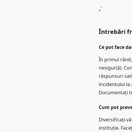
„`
Întrebări f
Ce pot face da
În primul rând,
nesigur(ă). Cont
răspunsuri sati
incidentului la
Documentați toa
Cum pot preven
Diversificați-v
instituție. Face