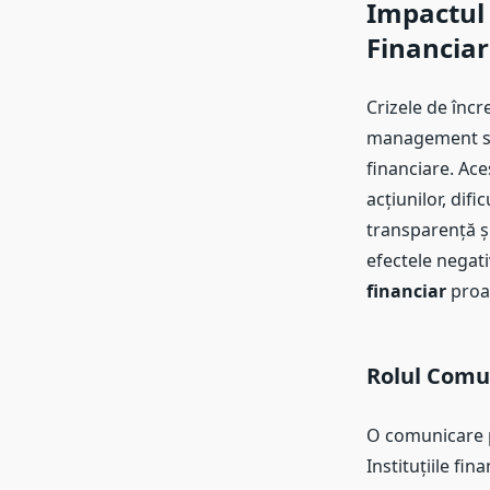
Impactul 
Financiar
Crizele de înc
management sau
financiare. Ace
acțiunilor, difi
transparență și
efectele negat
financiar
proac
Rolul Comun
O comunicare pr
Instituțiile fin