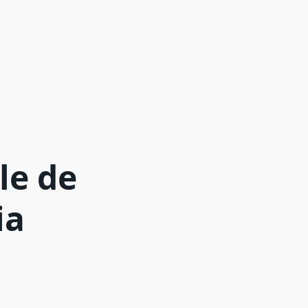
le de
ia