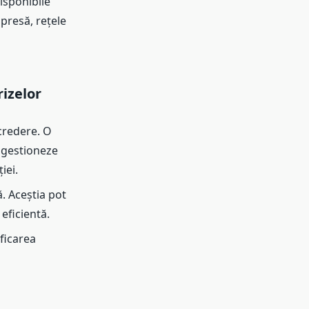
isponibile
presă, rețele
izelor
credere. O
ă gestioneze
iei.
. Aceștia pot
eficientă.
ificarea