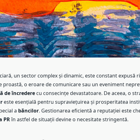
ciară, un sector complex și dinamic, este constant expusă ris
e proastă, o eroare de comunicare sau un eveniment nepre
ză de încredere
cu consecințe devastatoare. De aceea, o str
r
este esențială pentru supraviețuirea și prosperitatea instit
special a
băncilor
. Gestionarea eficientă a reputației este ch
a PR
în astfel de situații devine o necesitate stringentă.