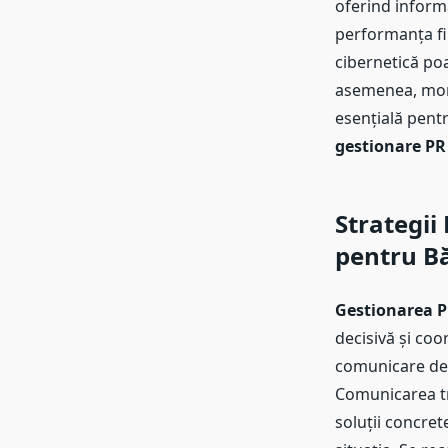
oferind informa
performanța fin
cibernetică poa
asemenea, monit
esențială pentr
gestionare PR
Strategii
pentru B
Gestionarea P
decisivă și coo
comunicare de 
Comunicarea tr
soluții concre