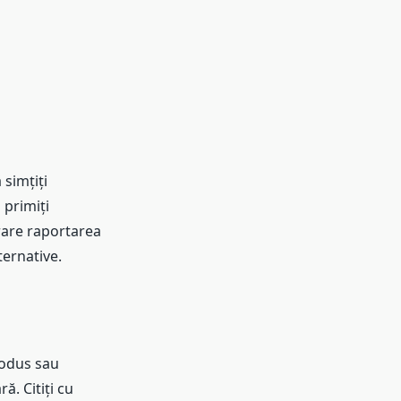
 simțiți
 primiți
erare raportarea
ternative.
rodus sau
ă. Citiți cu