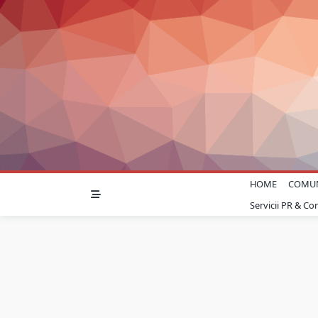
Skip
to
content
HOME
COMU
Servicii PR & C