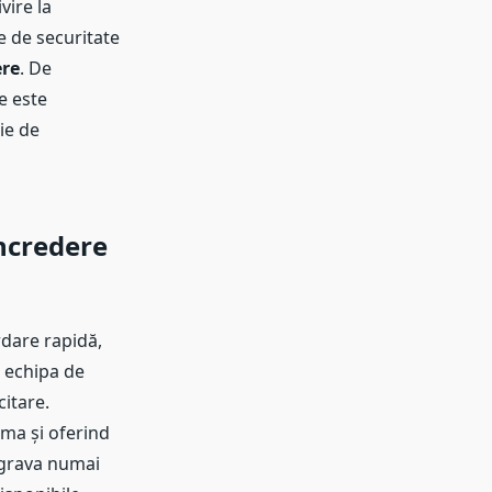
vire la
e de securitate
ere
. De
e este
ie de
Încredere
rdare rapidă,
n echipa de
itare.
ma și oferind
agrava numai