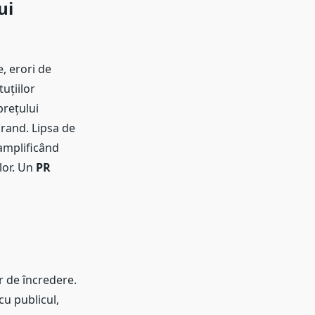
ui
, erori de
uțiilor
prețului
 brand. Lipsa de
 amplificând
 lor. Un
PR
r de încredere.
cu publicul,