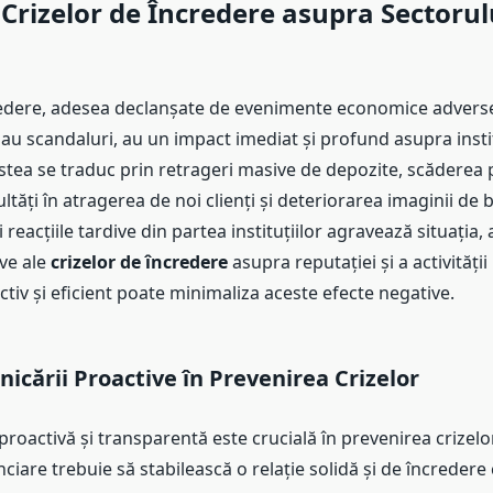
Crizelor de Încredere asupra Sectorul
redere, adesea declanșate de evenimente economice adverse
 scandaluri, au un impact imediat și profund asupra instit
stea se traduc prin retrageri masive de depozite, scăderea 
cultăți în atragerea de noi clienți și deteriorarea imaginii de
 reacțiile tardive din partea instituțiilor agravează situația,
ive ale
crizelor de încredere
asupra reputației și a activității
tiv și eficient poate minimaliza aceste efecte negative.
icării Proactive în Prevenirea Crizelor
oactivă și transparentă este crucială în prevenirea crizelo
anciare trebuie să stabilească o relație solidă și de încredere 