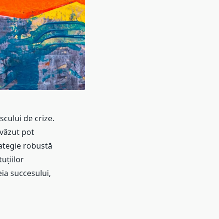
cului de crize.
văzut pot
ategie robustă
uțiilor
eia succesului,