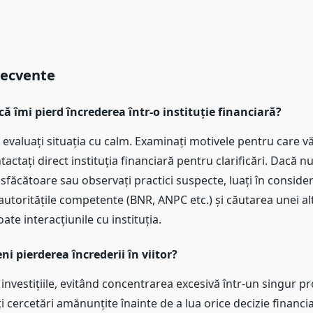
recvente
că îmi pierd încrederea într-o instituție financiară?
 evaluați situația cu calm. Examinați motivele pentru care vă
actați direct instituția financiară pentru clarificări. Dacă nu
sfăcătoare sau observați practici suspecte, luați în consid
 autoritățile competente (BNR, ANPC etc.) și căutarea unei al
te interacțiunile cu instituția.
i pierderea încrederii în viitor?
ă investițiile, evitând concentrarea excesivă într-un singur p
ți cercetări amănunțite înainte de a lua orice decizie financiar