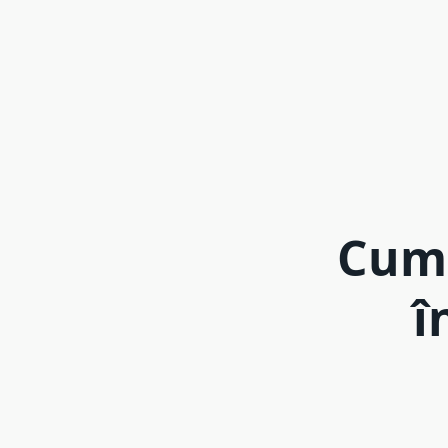
Cum 
î