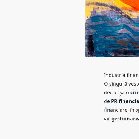
Industria finan
O singură vest
declanșa o
cri
de
PR financia
financiare, în 
iar
gestionare