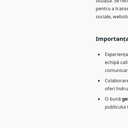
situația. Se re
pentru a transm
sociale, website
Importanța 
Experiența
echipă cali
comunicare
Colaborare
oferi îndru
O bună
ge
publicului 