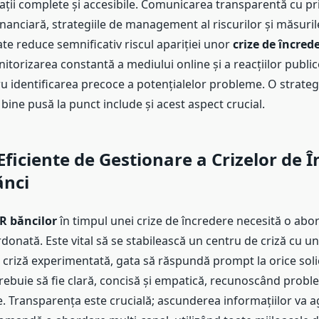
ții complete și accesibile. Comunicarea transparentă cu pri
anciară, strategiile de management al riscurilor și măsuril
te reduce semnificativ riscul apariției unor
crize de încred
orizarea constantă a mediului online și a reacțiilor public
u identificarea precoce a potențialelor probleme. O strateg
bine pusă la punct include și acest aspect crucial.
 Eficiente de Gestionare a Crizelor de 
ănci
R băncilor
în timpul unei crize de încredere necesită o abo
rdonată. Este vital să se stabilească un centru de criză cu u
criză experimentată, gata să răspundă prompt la orice solic
ebuie să fie clară, concisă și empatică, recunoscând proble
te. Transparența este crucială; ascunderea informațiilor va 