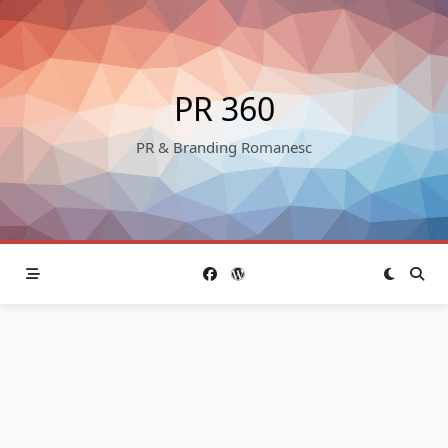
Skip
to
content
PR 360
PR & Branding Romanesc