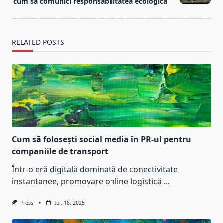
text">Page</span>
cum să comunici responsabilitatea ecologică
RELATED POSTS
Cum să folosești social media în PR-ul pentru
companiile de transport
Într-o eră digitală dominată de conectivitate
instantanee, promovare online logistică
...
Press
Iul. 18, 2025