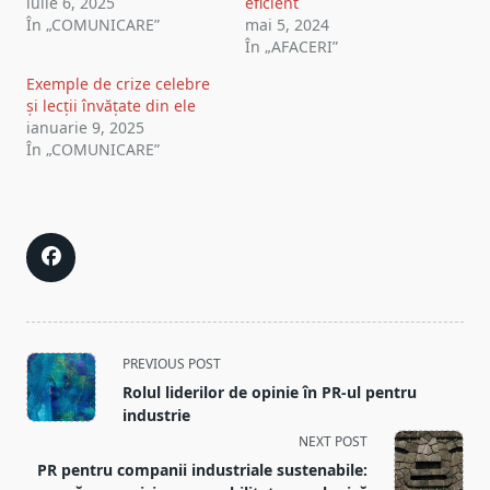
iulie 6, 2025
eficient
În „COMUNICARE”
mai 5, 2024
În „AFACERI”
Exemple de crize celebre
și lecții învățate din ele
ianuarie 9, 2025
În „COMUNICARE”
<span
PREVIOUS POST
class="nav-
Rolul liderilor de opinie în PR-ul pentru
subtitle
industrie
screen-
NEXT POST
reader-
PR pentru companii industriale sustenabile: