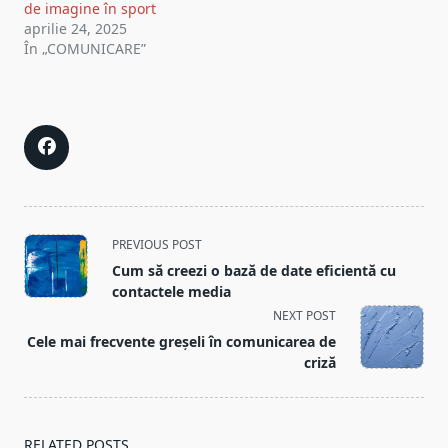
de imagine în sport
aprilie 24, 2025
În „COMUNICARE”
<span
PREVIOUS POST
class="nav-
Cum să creezi o bază de date eficientă cu
subtitle
contactele media
screen-
NEXT POST
reader-
Cele mai frecvente greșeli în comunicarea de
text">Page</span>
criză
RELATED POSTS