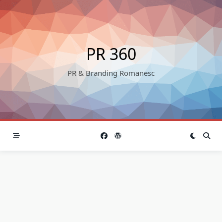
Skip
to
content
PR 360
PR & Branding Romanesc