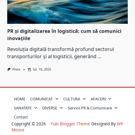
PR și digitalizarea în logistică: cum să comunici
inovațiile
Revoluția digitală transformă profund sectorul
transporturilor și al logisticii, generând
...
Press
Iul. 16, 2025
HOME
COMUNICAT
CULTURA
AFACERI
SANATATE
DIVERSE
Servicii PR & Comunicare
Contact
Copyright © 2026
Yuki Blogger Theme
Designed By
WP
Moose