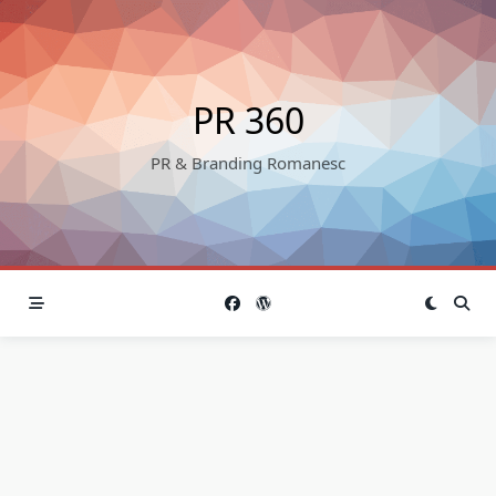
Skip
to
content
PR 360
PR & Branding Romanesc