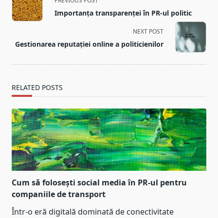
PREVIOUS POST
class="nav-
Importanța transparenței în PR-ul politic
subtitle
screen-
NEXT POST
reader-
Gestionarea reputației online a politicienilor
text">Page</span>
RELATED POSTS
Cum să folosești social media în PR-ul pentru
companiile de transport
Într-o eră digitală dominată de conectivitate