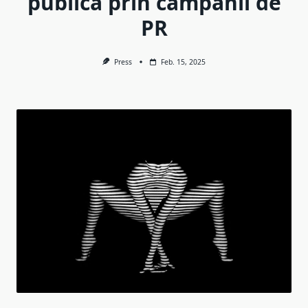
publică prin campanii de
PR
Press
Feb. 15, 2025