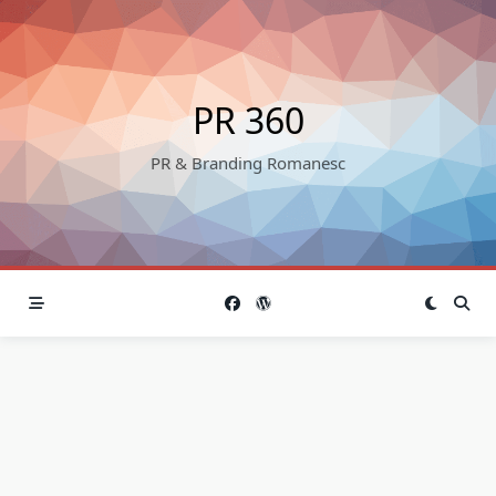
Skip
to
content
PR 360
PR & Branding Romanesc