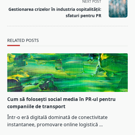
screen-
NEXT POST
reader-
Gestionarea crizelor în industria ospitalității:
text">Page</span>
sfaturi pentru PR
RELATED POSTS
Cum să folosești social media în PR-ul pentru
companiile de transport
Într-o eră digitală dominată de conectivitate
instantanee, promovare online logistică
...