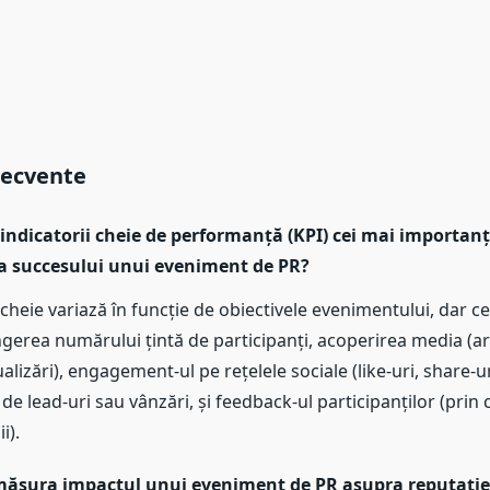
recvente
indicatorii cheie de performanță (KPI) cei mai importanț
 succesului unui eveniment de PR?
 cheie variază în funcție de obiectivele evenimentului, dar 
ngerea numărului țintă de participanți, acoperirea media (ar
ualizări), engagement-ul pe rețelele sociale (like-uri, share-u
e lead-uri sau vânzări, și feedback-ul participanților (prin
i).
ăsura impactul unui eveniment de PR asupra reputație