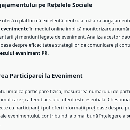
ajamentului pe Rețelele Sociale
le oferă o platformă excelentă pentru a măsura angajamentul
 evenimente
în mediul online implică monitorizarea numărul
ntarii și mențiuni legate de eveniment. Analiza acestor dat
ioase despre eficacitatea strategiilor de comunicare și contr
esului eveniment PR
.
ea Participarei la Eveniment
ul implică participare fizică, măsurarea numărului de partic
 implicare și a feedback-ului oferit este esențială. Chestiona
irecte cu participanții pot oferi informații prețioase despre pu
 ale evenimentului, contribuind la o mai bună înțelegere a
s
.