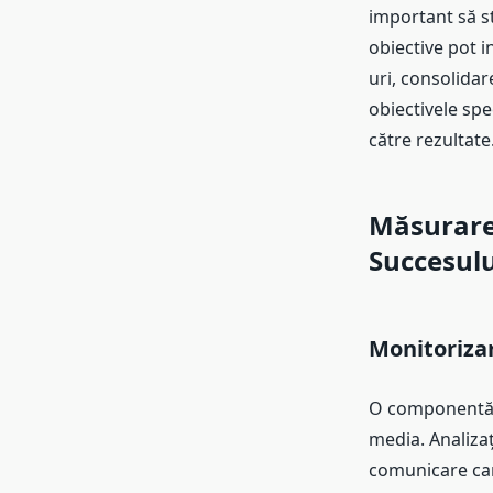
important să st
obiective pot i
uri, consolidar
obiectivele spe
către rezultate
Măsurare
Succesulu
Monitoriza
O componentă 
media. Analizaț
comunicare car