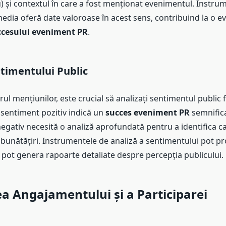
) și contextul în care a fost menționat evenimentul. Instru
edia oferă date valoroase în acest sens, contribuind la o e
ccesului eveniment PR
.
timentului Public
l mențiunilor, este crucial să analizați sentimentul public 
sentiment pozitiv indică un
succes eveniment PR
semnifica
gativ necesită o analiză aprofundată pentru a identifica ca
unătățiri. Instrumentele de analiză a sentimentului pot p
 pot genera rapoarte detaliate despre percepția publicului.
 Angajamentului și a Participarei