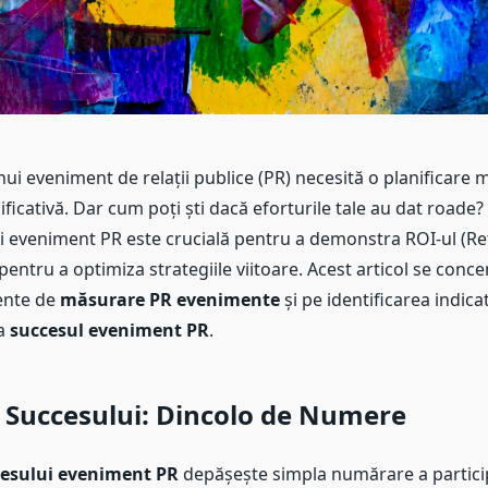
i eveniment de relații publice (PR) necesită o planificare m
ificativă. Dar cum poți ști dacă eforturile tale au dat road
i eveniment PR este crucială pentru a demonstra ROI-ul (R
pentru a optimiza strategiile viitoare. Acest articol se conc
ente de
măsurare PR evenimente
și pe identificarea indica
ua
succesul eveniment PR
.
 Succesului: Dincolo de Numere
esului eveniment PR
depășește simpla numărare a particip