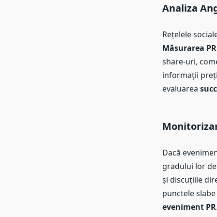
Analiza Ang
Rețelele socia
Măsurarea PR
share-uri, come
informații preț
evaluarea
succ
Monitorizar
Dacă eveniment
gradului lor de
și discuțiile d
punctele slabe
eveniment PR