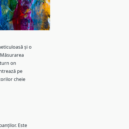
eticuloasă și o
e? Măsurarea
eturn on
entrează pe
torilor cheie
anților. Este