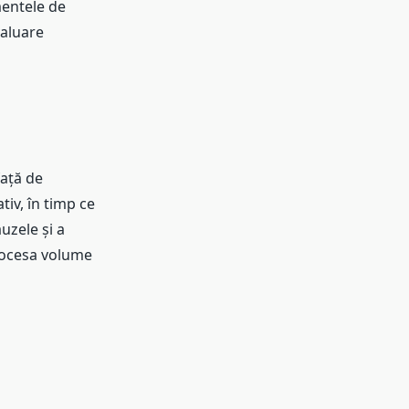
mentele de
valuare
față de
tiv, în timp ce
uzele și a
rocesa volume