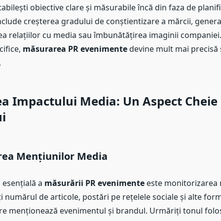
abilești obiective clare și măsurabile încă din faza de planif
nclude creșterea gradului de conștientizare a mărcii, genera
ea relațiilor cu media sau îmbunătățirea imaginii companiei
cifice,
măsurarea PR evenimente
devine mult mai precisă ș
.
a Impactului Media: Un Aspect Cheie 
i
rea Mențiunilor Media
esențială a
măsurării PR evenimente
este monitorizarea 
i numărul de articole, postări pe rețelele sociale și alte for
e menționează evenimentul și brandul. Urmăriți tonul folosi