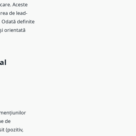
icare. Aceste
rea de lead-
. Odată definite
i orientată
al
mențiunilor
me de
t (pozitiv,