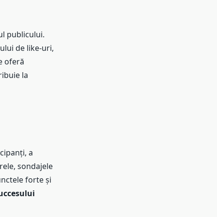
 publicului.
ui de like-uri,
e oferă
ibuie la
ipanți, a
rele, sondajele
nctele forte și
uccesului