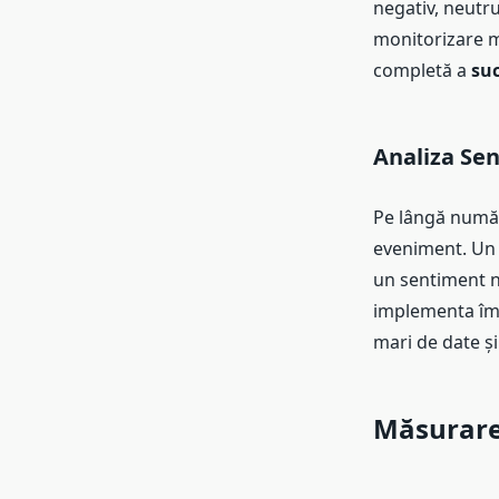
negativ, neutru
monitorizare m
completă a
su
Analiza Sen
Pe lângă număru
eveniment. Un 
un sentiment ne
implementa îmb
mari de date și
Măsurarea