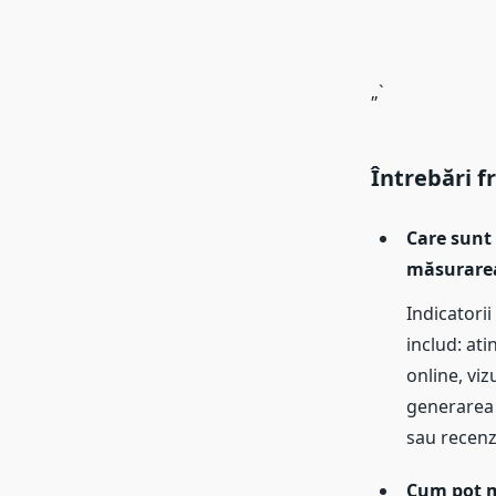
„`
Întrebări f
Care sunt 
măsurarea
Indicatorii
includ: ati
online, viz
generarea d
sau recenzi
Cum pot m