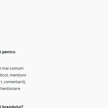
i pentru
cei mai comuni
ticol, mențiuni
ri, comentarii),
 chestionare
i brandului?