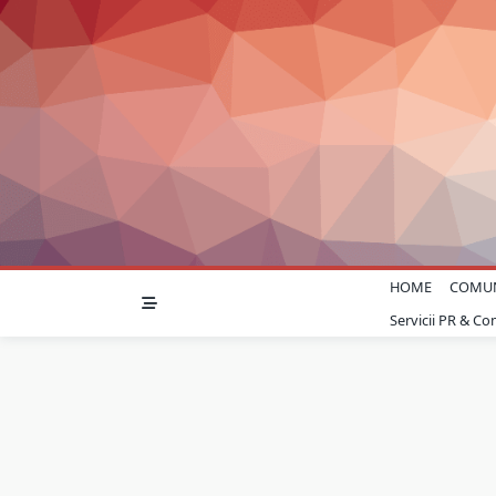
Skip
to
content
HOME
COMU
Servicii PR & C