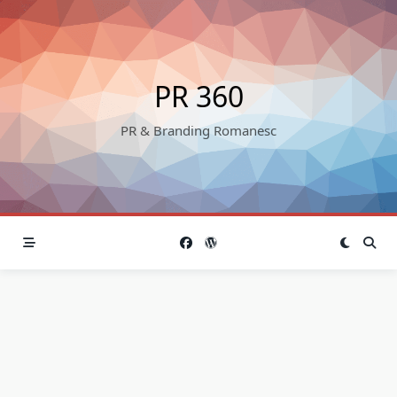
Skip
to
content
PR 360
PR & Branding Romanesc