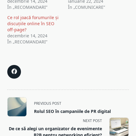
decembrie 14, 2024
ianuarie 22, 2024
În „RECOMANDARI”
În „COMUNICARE”
Ce rol joacă forumurile și
discuțiile online în SEO
off-page?
decembrie 14, 2024
În „RECOMANDARI”
<span
PREVIOUS POST
class="nav-
Rolul SEO în campaniile de PR digital
subtitle
NEXT POST
screen-
De ce să alegi un organizator de evenimente
reader-
B2B pentru networking eficient?