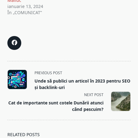
Maliuc
ianuarie 13, 2024
În „COMUNICAT”
<span
PREVIOUS POST
class="nav-
Unde să publici un articol în 2023 pentru SEO
subtitle
și backlink-uri
screen-
NEXT POST
reader-
Cat de importante sunt cotele Dunării atunci
text">Page</span>
când pescuim?
RELATED POSTS