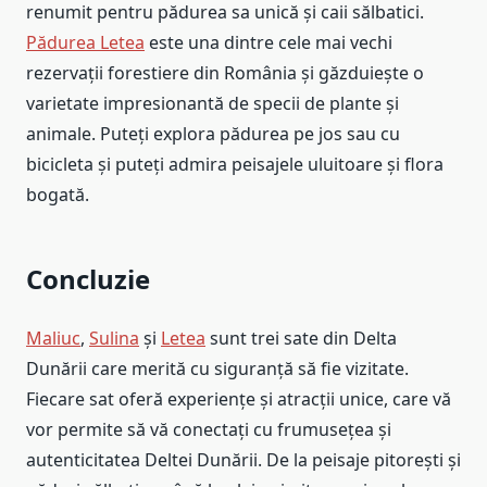
renumit pentru pădurea sa unică și caii sălbatici.
Pădurea Letea
este una dintre cele mai vechi
rezervații forestiere din România și găzduiește o
varietate impresionantă de specii de plante și
animale. Puteți explora pădurea pe jos sau cu
bicicleta și puteți admira peisajele uluitoare și flora
bogată.
Concluzie
Maliuc
,
Sulina
și
Letea
sunt trei sate din Delta
Dunării care merită cu siguranță să fie vizitate.
Fiecare sat oferă experiențe și atracții unice, care vă
vor permite să vă conectați cu frumusețea și
autenticitatea Deltei Dunării. De la peisaje pitorești și