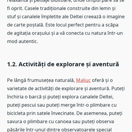
fi oprit. Casele tradiționale construite din lemn și
stuf și canalele împletite ale Deltei creează o imagine
de carte poștală. Este locul perfect pentru a scăpa
de agitația orașului și a vă conecta cu natura într-un
mod autentic.
1.2. Activități de explorare și aventură
Pe lângă frumusețea naturală,
Maliuc
oferă și o
varietate de activități de explorare și aventură. Puteți
închiria o barcă și puteți explora canalele Deltei,
puteți pescui sau puteți merge într-o plimbare cu
bicicleta prin satele învecinate. De asemenea, puteți
savura o plimbare cu canoea sau puteți observa
păsările într-unul dintre observatoarele special