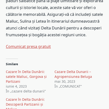
păduri sălbatice până la plaje uimitoare și explorarea
culturii și istoriei locale, aceste sate vă vor oferi o
călătorie memorabilă. Asigurați-vă că includeți satele
Maliuc, Sulina și Letea în itinerariul dumneavoastră
atunci când vizitați Delta Dunării pentru a descoperi
frumusețea și bogăția acestei regiuni unice.
Comunicat presa gratuit
Navigare
Similare
în
Cazare în Delta Dunării:
Cazare Delta Dunarii –
articole
satele Maliuc, Gorgova și
Agropensiunea Beluga
Partizani
mai 30, 2023
iunie 4, 2023
În „COMUNICAT”
În „cazare delta dunarii”
Cazare în Delta Dunării:
Descoperă Partizanii și