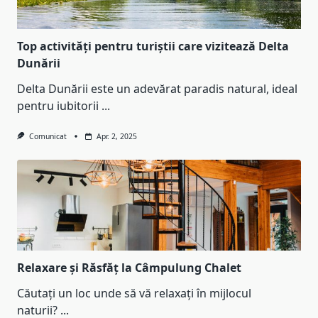
Top activități pentru turiștii care vizitează Delta
Dunării
Delta Dunării este un adevărat paradis natural, ideal
pentru iubitorii
...
Comunicat
Apr. 2, 2025
Relaxare și Răsfăț la Câmpulung Chalet
Căutați un loc unde să vă relaxați în mijlocul
naturii?
...