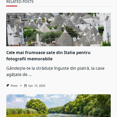
RELATED POSTS
Cele mai frumoase sate din Italia pentru
fotografii memorabile
Gândește-te la străduțe înguste din piatră, la case
agățate de
...
Press
Iun. 15, 2026