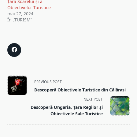
Țara Soarelui și a
Obiectivelor Turistice
mai 27, 2024
În „TURISM”
<span
PREVIOUS POST
class="nav-
Descoperă Obiectivele Turistice din Călărași
subtitle
NEXT POST
screen-
Descoperă Ungaria, Țara Regilor și
reader-
Obiectivele Sale Turistice
text">Page</span>