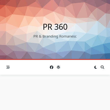
Skip
to
content
PR 360
PR & Branding Romanesc