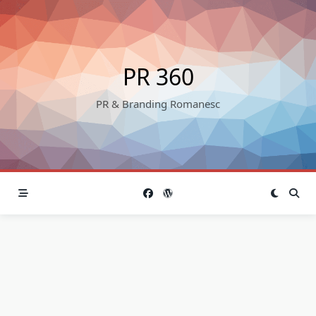
Skip
to
content
PR 360
PR & Branding Romanesc