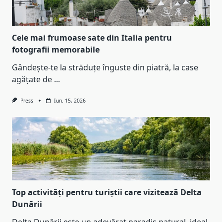
Cele mai frumoase sate din Italia pentru
fotografii memorabile
Gândește-te la străduțe înguste din piatră, la case
agățate de
...
Press
Iun. 15, 2026
Top activități pentru turiștii care vizitează Delta
Dunării