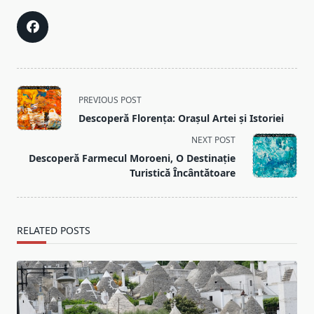
<span
PREVIOUS POST
class="nav-
Descoperă Florența: Orașul Artei și Istoriei
subtitle
NEXT POST
screen-
Descoperă Farmecul Moroeni, O Destinație
reader-
Turistică Încântătoare
text">Page</span>
RELATED POSTS