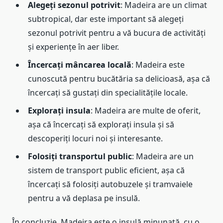
Alegeți sezonul potrivit
: Madeira are un climat
subtropical, dar este important să alegeți
sezonul potrivit pentru a vă bucura de activități
și experiențe în aer liber.
Încercați mâncarea locală
: Madeira este
cunoscută pentru bucătăria sa delicioasă, așa că
încercați să gustați din specialitățile locale.
Explorați insula
: Madeira are multe de oferit,
așa că încercați să explorați insula și să
descoperiți locuri noi și interesante.
Folosiți transportul public
: Madeira are un
sistem de transport public eficient, așa că
încercați să folosiți autobuzele și tramvaiele
pentru a vă deplasa pe insulă.
În concluzie, Madeira este o insulă minunată, cu o