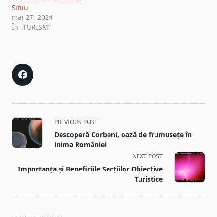
Sibiu
mai 27, 2024
În „TURISM”
<span
PREVIOUS POST
class="nav-
Descoperă Corbeni, oază de frumusețe în
subtitle
inima României
screen-
NEXT POST
reader-
Importanța și Beneficiile Secțiilor Obiective
text">Page</span>
Turistice