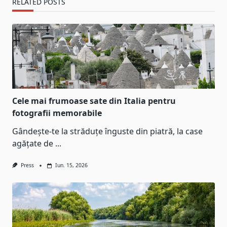
RELATED POSTS
Cele mai frumoase sate din Italia pentru
fotografii memorabile
Gândește-te la străduțe înguste din piatră, la case
agățate de
...
Press
Iun. 15, 2026