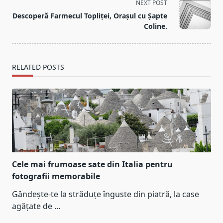
NEXT POST
screen-
Descoperă Farmecul Topliței, Orașul cu Șapte
reader-
Coline.
text">Page</span>
RELATED POSTS
Cele mai frumoase sate din Italia pentru
fotografii memorabile
Gândește-te la străduțe înguste din piatră, la case
agățate de
...