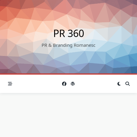
Skip
to
content
PR 360
PR & Branding Romanesc