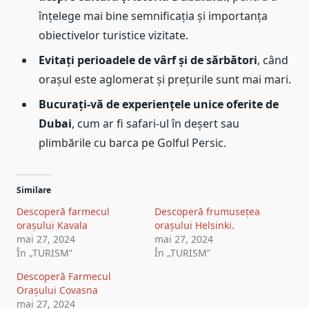
înțelege mai bine semnificația și importanța
obiectivelor turistice vizitate.
Evitați perioadele de vârf și de sărbători
, când
orașul este aglomerat și prețurile sunt mai mari.
Bucurați-vă de experiențele unice oferite de
Dubai
, cum ar fi safari-ul în deșert sau
plimbările cu barca pe Golful Persic.
Similare
Descoperă farmecul
Descoperă frumusețea
orașului Kavala
orașului Helsinki.
mai 27, 2024
mai 27, 2024
În „TURISM”
În „TURISM”
Descoperă Farmecul
Orașului Covasna
mai 27, 2024