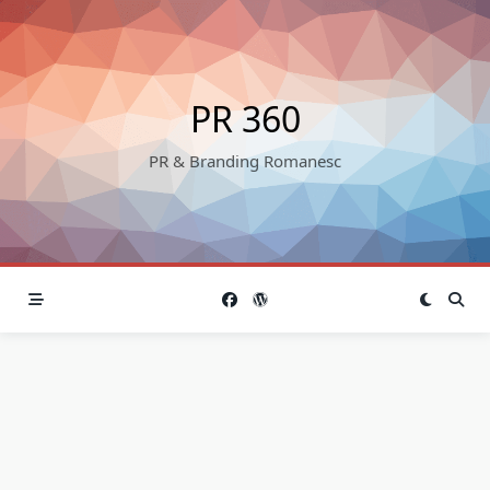
Skip
to
content
PR 360
PR & Branding Romanesc