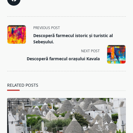
<span
PREVIOUS POST
class="nav-
Descoperă farmecul istoric și turistic al
subtitle
Sebeșului.
screen-
NEXT POST
reader-
Descoperă farmecul orașului Kavala
text">Page</span>
RELATED POSTS