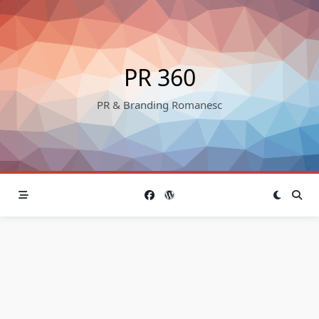
Skip
to
content
PR 360
PR & Branding Romanesc