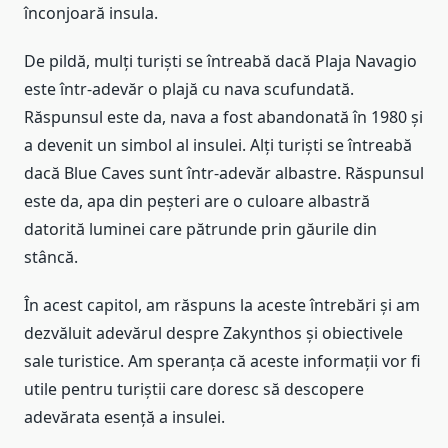
înconjoară insula.
De pildă, mulți turiști se întreabă dacă Plaja Navagio
este într-adevăr o plajă cu nava scufundată.
Răspunsul este da, nava a fost abandonată în 1980 și
a devenit un simbol al insulei. Alți turiști se întreabă
dacă Blue Caves sunt într-adevăr albastre. Răspunsul
este da, apa din peșteri are o culoare albastră
datorită luminei care pătrunde prin găurile din
stâncă.
În acest capitol, am răspuns la aceste întrebări și am
dezvăluit adevărul despre Zakynthos și obiectivele
sale turistice. Am speranța că aceste informații vor fi
utile pentru turiștii care doresc să descopere
adevărata esență a insulei.