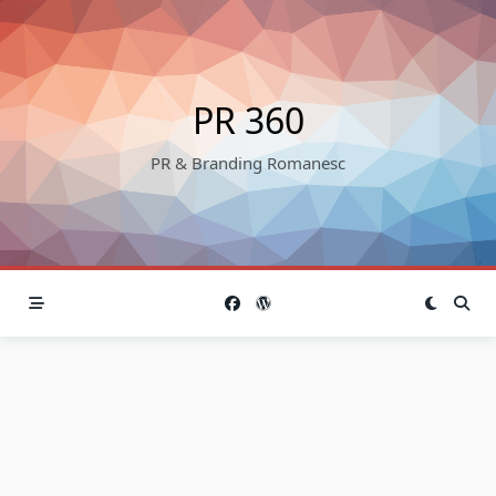
Skip
to
content
PR 360
PR & Branding Romanesc