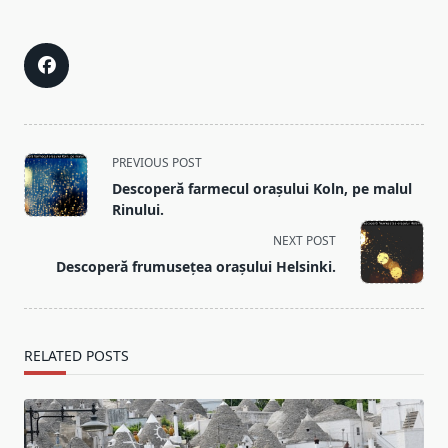
<span
PREVIOUS POST
class="nav-
Descoperă farmecul orașului Koln, pe malul
subtitle
Rinului.
screen-
NEXT POST
reader-
Descoperă frumusețea orașului Helsinki.
text">Page</span>
RELATED POSTS