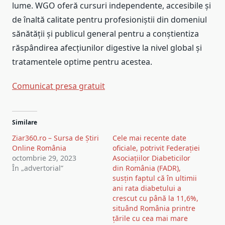
lume. WGO oferă cursuri independente, accesibile şi
de înaltă calitate pentru profesioniştii din domeniul
sănătăţii şi publicul general pentru a conştientiza
răspândirea afecţiunilor digestive la nivel global şi
tratamentele optime pentru acestea.
Comunicat presa gratuit
Post
Similare
navigation
Ziar360.ro – Sursa de Știri
Cele mai recente date
Online România
oficiale, potrivit Federației
octombrie 29, 2023
Asociațiilor Diabeticilor
În „advertorial”
din România (FADR),
susțin faptul că în ultimii
ani rata diabetului a
crescut cu până la 11,6%,
situând România printre
țările cu cea mai mare