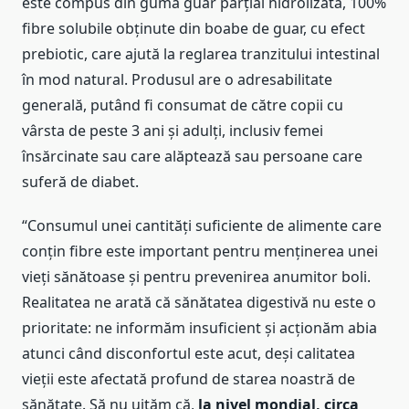
este compus din gumă guar parțial hidrolizată, 100%
fibre solubile obținute din boabe de guar, cu efect
prebiotic, care ajută la reglarea tranzitului intestinal
în mod natural. Produsul are o adresabilitate
generală, putând fi consumat de către copii cu
vârsta de peste 3 ani și adulți, inclusiv femei
însărcinate sau care alăptează sau persoane care
suferă de diabet.
“Consumul unei cantități suficiente de alimente care
conțin fibre este important pentru menținerea unei
vieți sănătoase și pentru prevenirea anumitor boli.
Realitatea ne arată că sănătatea digestivă nu este o
prioritate: ne informăm insuficient și acționăm abia
atunci când disconfortul este acut, deși calitatea
vieții este afectată profund de starea noastră de
sănătate. Să nu uităm că,
la nivel mondial, circa