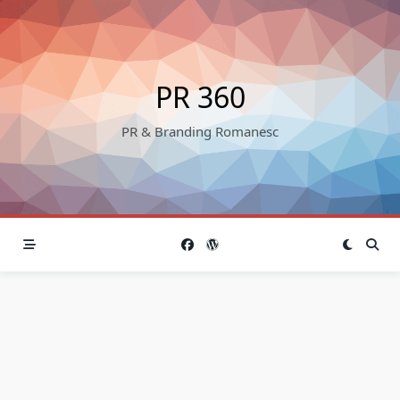
Skip
to
content
PR 360
PR & Branding Romanesc