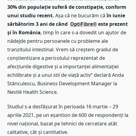
30% din populație suferă de constipație, conform
unui studiu recent.
Așa că ne bucurăm că
în iunie
sărbătorim 3 ani de când
OptiFibre®
este prezent
și în România
, timp în care s-a dovedit un ajutor de
nădejde pentru persoanele cu probleme ale
tranzitului intestinal. Vrem să creștem gradul de
conștientizare a pericolului reprezentat de
afecțiunile digestive și a importanței alimentației
echilibrate și a unui stil de viață activ“ declară Anda
Stănculescu, Business Development Manager la
Nestlé Health Science.
Studiul s-a desfășurat în perioada 16 martie – 29
aprilie 2021, pe un eșantion de 600 de respondenți la
nivel național, bazat pe tehnici de cercetare atât
calitative, cât și cantitative.