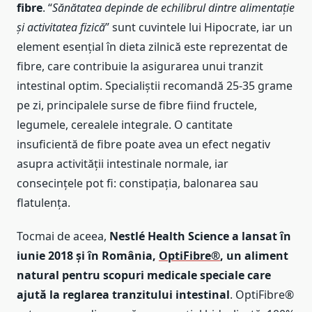
fibre
. “
Sănătatea depinde de echilibrul dintre alimentație
și activitatea fizică
” sunt cuvintele lui Hipocrate, iar un
element esențial în dieta zilnică este reprezentat de
fibre, care contribuie la asigurarea unui tranzit
intestinal optim. Specialiștii recomandă 25-35 grame
pe zi, principalele surse de fibre fiind fructele,
legumele, cerealele integrale. O cantitate
insuficientă de fibre poate avea un efect negativ
asupra activității intestinale normale, iar
consecințele pot fi: constipația, balonarea sau
flatulența.
Tocmai de aceea,
Nestlé
Health Science a lansat în
iunie 2018 și în România,
OptiFibre®
, un aliment
natural pentru scopuri medicale speciale care
ajută la reglarea tranzitului intestinal
. OptiFibre®