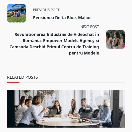
<span
PREVIOUS POST
class="nav-
Pensiunea Delta Blue, Maliuc
subtitle
NEXT POST
screen-
Revolutionarea Industriei de Videochat în
reader-
România: Empower Models Agency și
text">Page</span>
Camsoda Deschid Primul Centru de Training
pentru Modele
RELATED POSTS