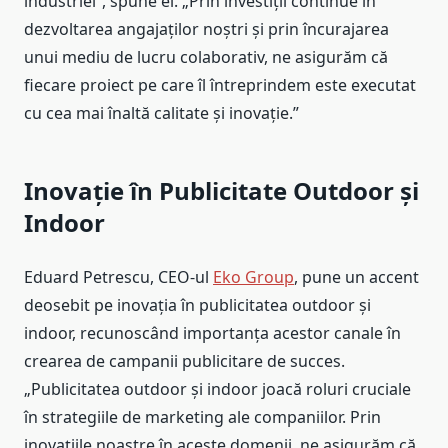
industriei”, spune el. „Prin investiții continue în
dezvoltarea angajaților noștri și prin încurajarea
unui mediu de lucru colaborativ, ne asigurăm că
fiecare proiect pe care îl întreprindem este executat
cu cea mai înaltă calitate și inovație.”
Inovație în Publicitate Outdoor și
Indoor
Eduard Petrescu, CEO-ul
Eko Group
, pune un accent
deosebit pe inovația în publicitatea outdoor și
indoor, recunoscând importanța acestor canale în
crearea de campanii publicitare de succes.
„Publicitatea outdoor și indoor joacă roluri cruciale
în strategiile de marketing ale companiilor. Prin
inovațiile noastre în aceste domenii, ne asigurăm că