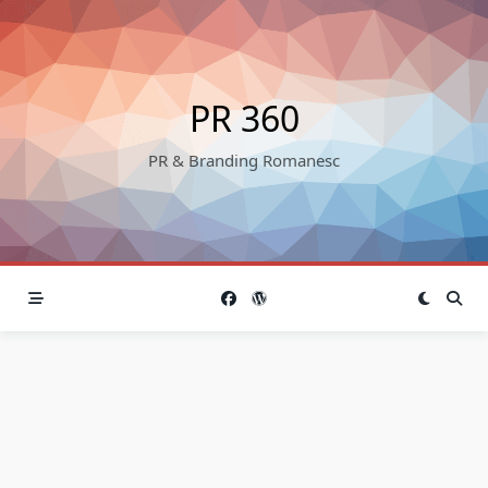
Skip
to
content
PR 360
PR & Branding Romanesc