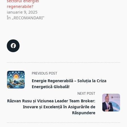
sectorul energiei
regenerabile?
ianuarie 9, 2025
În „RECOMANDARI”
<span
PREVIOUS POST
class="nav-
Energie Regenerabilă – Soluția la Criza
subtitle
Energetică Globală!
screen-
NEXT POST
reader-
Răzvan Rusu și Viziunea Leader Team Broker:
text">Page</span>
Inovare și Excelență în Asigurările de
Răspundere