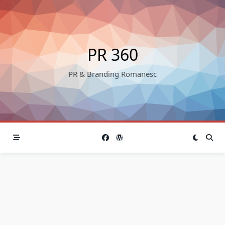
Skip
to
content
PR 360
PR & Branding Romanesc