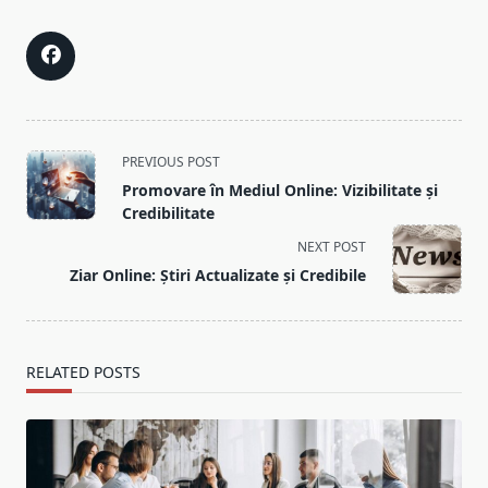
<span
PREVIOUS POST
class="nav-
Promovare în Mediul Online: Vizibilitate și
subtitle
Credibilitate
screen-
NEXT POST
reader-
Ziar Online: Știri Actualizate și Credibile
text">Page</span>
RELATED POSTS