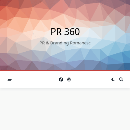
Skip
to
content
PR 360
PR & Branding Romanesc