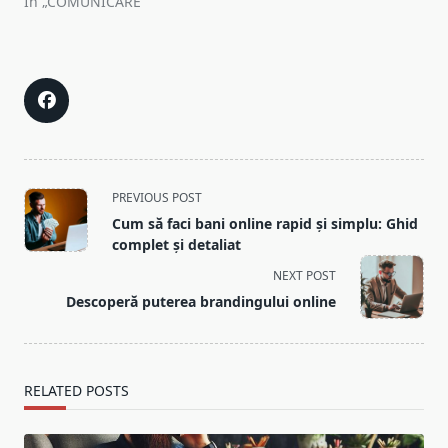
În „COMUNICARE”
<span
PREVIOUS POST
class="nav-
Cum să faci bani online rapid și simplu: Ghid
subtitle
complet și detaliat
screen-
NEXT POST
reader-
Descoperă puterea brandingului online
text">Page</span>
RELATED POSTS