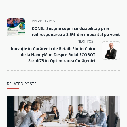
<span
PREVIOUS POST
class="nav-
CONIL: Susține copiii cu dizabilități prin
subtitle
redirecționarea a 3,5% din impozitul pe venit
screen-
NEXT POST
reader-
Inovație în Curățenia de Retail: Florin Chiru
text">Page</span>
de la HandyMan Despre Rolul ECOBOT
Scrub75 în Optimizarea Curățeniei
RELATED POSTS