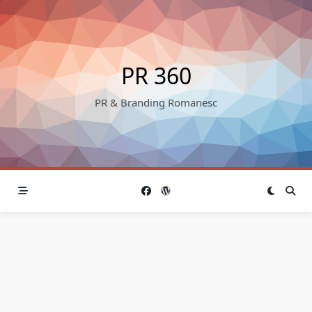
Skip
to
content
PR 360
PR & Branding Romanesc