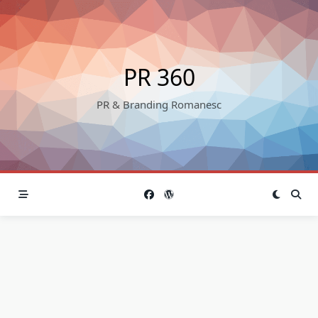
Skip
to
content
PR 360
PR & Branding Romanesc