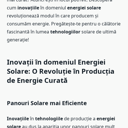
cum
inovațiile
în domeniul
energiei solare
revoluționează modul în care producem și
consumăm energie. Pregătește-te pentru o călătorie
fascinantă în lumea
tehnologiilor
solare de ultimă
generație!
Inovații
în domeniul
Energiei
Solare
: O Revoluție în Producția
de Energie Curată
Panouri Solare mai Eficiente
Inovațiile
în
tehnologiile
de producție a
energiei
solare
au dus la apariția unor panouri solare mult