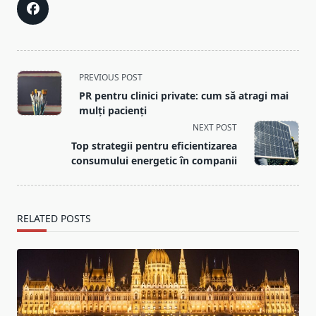
<span
PREVIOUS POST
class="nav-
PR pentru clinici private: cum să atragi mai
subtitle
mulți pacienți
screen-
NEXT POST
reader-
Top strategii pentru eficientizarea
text">Page</span>
consumului energetic în companii
RELATED POSTS