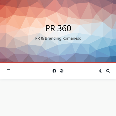
Skip
to
content
PR 360
PR & Branding Romanesc