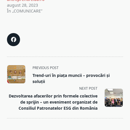
august 28, 2023
În „COMUNICARE”
<span
PREVIOUS POST
class="nav-
Trend-uri în piața muncii – provocări și
subtitle
soluții
screen-
NEXT POST
reader-
Dezvoltarea afacerilor prin formele colective
text">Page</span>
de sprijin – un eveniment organizat de
Consiliul Patronatelor ESG din România