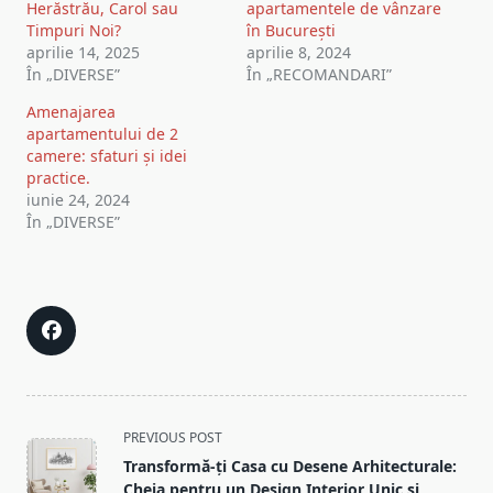
Herăstrău, Carol sau
apartamentele de vânzare
Timpuri Noi?
în București
aprilie 14, 2025
aprilie 8, 2024
În „DIVERSE”
În „RECOMANDARI”
Amenajarea
apartamentului de 2
camere: sfaturi și idei
practice.
iunie 24, 2024
În „DIVERSE”
<span
PREVIOUS POST
class="nav-
Transformă-ți Casa cu Desene Arhitecturale:
subtitle
Cheia pentru un Design Interior Unic și