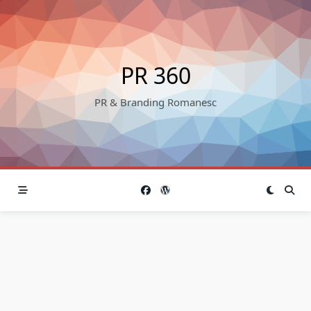
Skip
to
content
PR 360
PR & Branding Romanesc