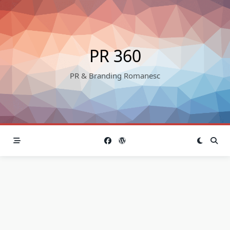
Skip
to
content
PR 360
PR & Branding Romanesc