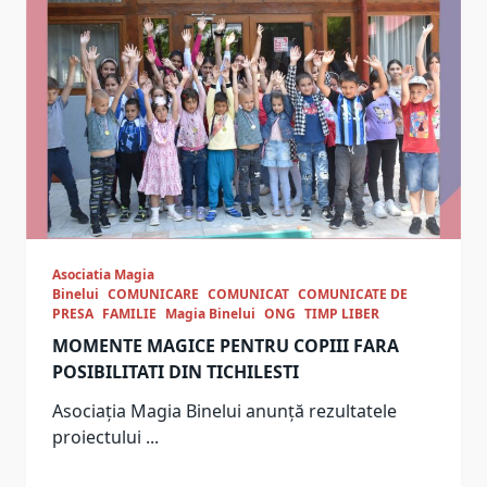
Asociatia Magia
Binelui
COMUNICARE
COMUNICAT
COMUNICATE DE
PRESA
FAMILIE
Magia Binelui
ONG
TIMP LIBER
MOMENTE MAGICE PENTRU COPIII FARA
POSIBILITATI DIN TICHILESTI
Asociația Magia Binelui anunță rezultatele
proiectului
...