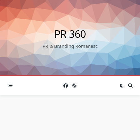
Skip
to
content
PR 360
PR & Branding Romanesc