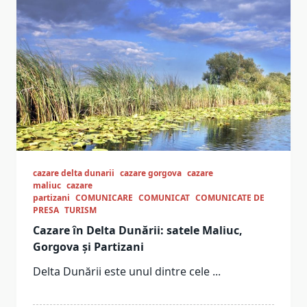
cazare delta dunarii
cazare gorgova
cazare
maliuc
cazare
partizani
COMUNICARE
COMUNICAT
COMUNICATE DE
PRESA
TURISM
Cazare în Delta Dunării: satele Maliuc,
Gorgova și Partizani
Delta Dunării este unul dintre cele
...