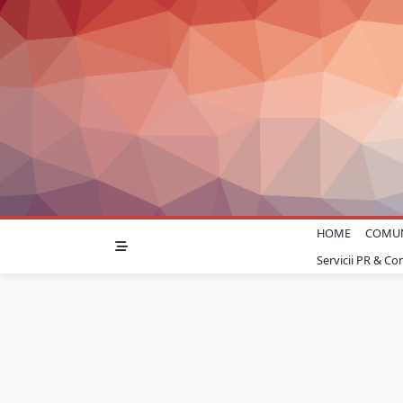
Skip
to
content
HOME
COMU
Servicii PR & C