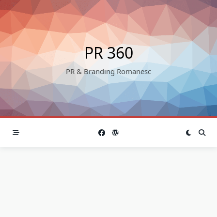
Skip
to
content
PR 360
PR & Branding Romanesc