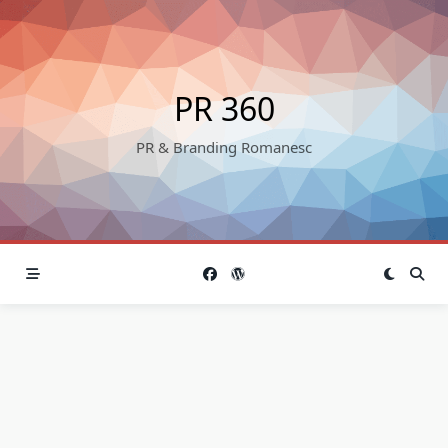
Skip
to
content
PR 360
PR & Branding Romanesc