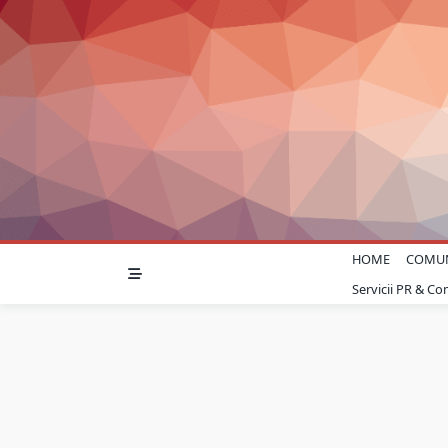
Skip
to
content
HOME
COMU
Servicii PR & C