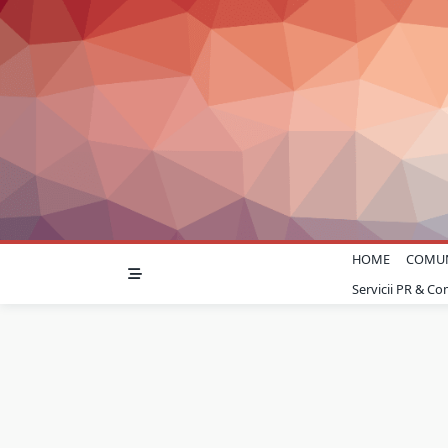
Skip
to
content
HOME
COMU
Servicii PR & C