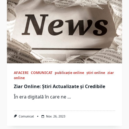
AFACERI
COMUNICAT
publicație online
știri online
ziar
online
Ziar Online: Știri Actualizate și Credibile
În era digitală în care ne
...
Comunicat
Nov. 26, 2023